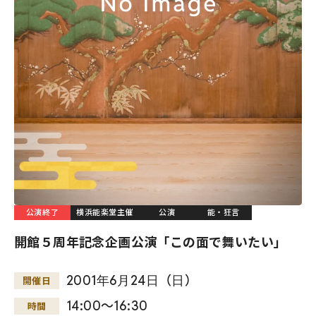
公演終了
横浜能楽堂主催
公演
能・狂言
開館５周年記念企画公演「この面で舞いたい」
2001
年
6
月
24
日
（
日
）
開催日
14:00～16:30
時間