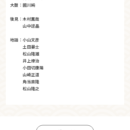
大鼓：國川純
後見：木村薫哉
山中迓晶
地謡：小山文彦
土田晏士
松山隆雄
井上燎治
小田切康陽
山崎正道
角当直隆
松山隆之