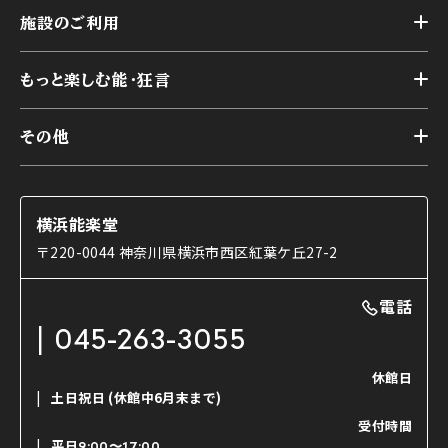
トップ
横浜能楽堂が取り組んだ事業
施設のご利用
スケジュール
能舞台の歴史と特徴
トップ
アーカイブ
様々なお客様に向けて
もっと楽しむ能・狂言
本舞台
本舞台座席
トップ
第二舞台
その他
交通アクセス
能・狂言とは
研修室
YouTubeのご案内
お知らせ
能・狂言の歴史
楽屋
ショップのご案内
コラム
能舞台と演じ手
横浜能楽堂
ご利用の流れ
使用する道具
〒220-0044 神奈川県横浜市西区紅葉ケ丘27-2
OTABISHO
利用料金表
能・狂言の曲目説明
撮影について
まいらん
電話
はじめての鑑賞ガイド
パーティ等のご利用
チケット購入方法
045-263-3055
日本の古典芸能
LINE友達会員登録
休館日
土日祝日
(休館中6月末まで)
ご寄附について
受付時間
よくいただくご質問
平日
9:00〜17:00