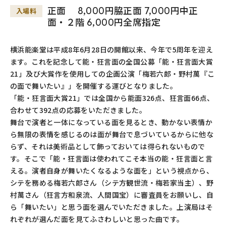
正面 8,000円脇正面 7,000円中正
入場料
面・２階 6,000円全席指定
横浜能楽堂は平成8年6月28日の開館以来、今年で5周年を迎え
ます。これを記念して能・狂言面の全国公募「能・狂言面大賞
21」及び大賞作を使用しての企画公演「梅若六郎・野村萬『こ
の面で舞いたい』」を開催する運びとなりました。
「能・狂言面大賞21」では全国から能面326点、狂言面66点、
合わせて392点の応募をいただきました。
舞台で演者と一体になっている面を見るとき、動かない表情か
ら無限の表情を感じるのは面が舞台で息づいているからに他な
らず、それは美術品として飾っておいては得られないもので
す。そこで「能・狂言面は使われてこそ本当の能・狂言面と言
える。演者自身が舞いたくなるような面を」という視点から、
シテを務める梅若六郎さん（シテ方観世流・梅若家当主）、野
村萬さん（狂言方和泉流、人間国宝）に審査員をお願いし、自
ら「舞いたい」と思う面を選んでいただきました。上演局はそ
れぞれが選んだ面を見てふさわしいと思った曲です。