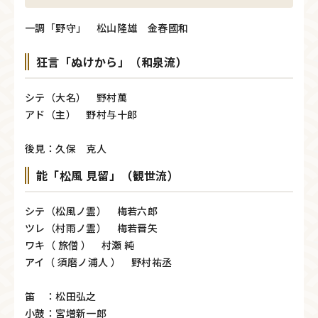
一調「野守」 松山隆雄 金春國和
狂言「ぬけから」（和泉流）
シテ（大名） 野村萬
アド（主） 野村与十郎
後見：久保 克人
能「松風 見留」（観世流）
シテ（松風ノ霊） 梅若六郎
ツレ（村雨ノ霊） 梅若晋矢
ワキ（ 旅僧 ） 村瀬 純
アイ（ 須磨ノ浦人 ） 野村祐丞
笛 ：松田弘之
小鼓：宮増新一郎