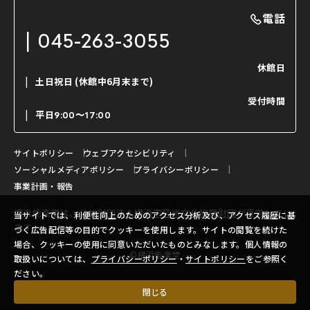
能・狂言の曲目説明
撮影について
まいらん
電話
はじめての鑑賞ガイド
パーティ等のご利用
チケット購入方法
045-263-3055
日本の古典芸能
LINE友達会員登録
休館日
土日祝日
(休館中6月末まで)
ご寄附について
受付時間
よくいただくご質問
平日
9:00〜17:00
お問い合わせ
サイトポリシー
ウェブアクセシビリティ
ソーシャルメディアポリシー
プライバシーポリシー
事業計画・報告
横浜能楽堂は、
公益財団法人横浜市芸術文化振興財団
が運営してい
当サイトでは、利便性向上のためのアクセス分析及び、アクセス履歴に基
ます。
づく広告配信等の目的でクッキーを使用します。サイトの閲覧を続けた
場合、クッキーの使用に同意いただいたものとみなします。個人情報の
©横浜能楽堂
取扱いについては、
プライバシーポリシー
・
サイトポリシー
をご参照く
ださい。
閉じる