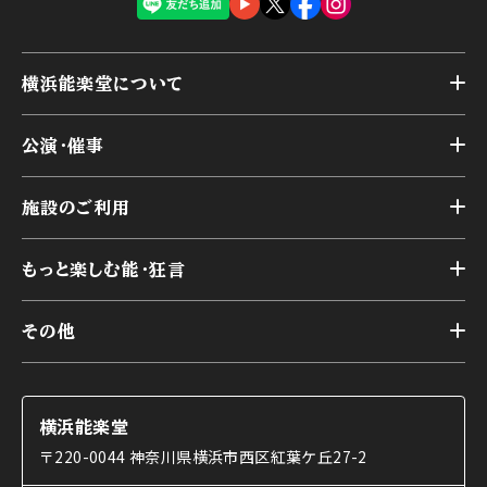
横浜能楽堂について
トップ
公演・催事
施設概要
トップ
横浜能楽堂が取り組んだ事業
施設のご利用
スケジュール
能舞台の歴史と特徴
トップ
アーカイブ
様々なお客様に向けて
もっと楽しむ能・狂言
本舞台
本舞台座席
トップ
第二舞台
その他
交通アクセス
能・狂言とは
研修室
YouTubeのご案内
お知らせ
能・狂言の歴史
楽屋
ショップのご案内
コラム
能舞台と演じ手
横浜能楽堂
ご利用の流れ
使用する道具
〒220-0044 神奈川県横浜市西区紅葉ケ丘27-2
OTABISHO
利用料金表