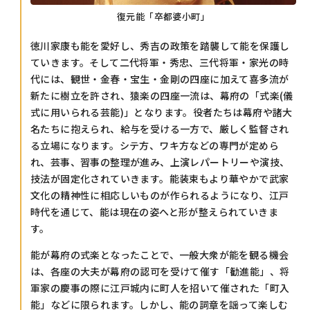
復元能「卒都婆小町」
徳川家康も能を愛好し、秀吉の政策を踏襲して能を保護し
ていきます。そして二代将軍・秀忠、三代将軍・家光の時
代には、観世・金春・宝生・金剛の四座に加えて喜多流が
新たに樹立を許され、猿楽の四座一流は、幕府の「式楽(儀
式に用いられる芸能)」となります。役者たちは幕府や諸大
名たちに抱えられ、給与を受ける一方で、厳しく監督され
る立場になります。シテ方、ワキ方などの専門が定めら
れ、芸事、習事の整理が進み、上演レパートリーや演技、
技法が固定化されていきます。能装束もより華やかで武家
文化の精神性に相応しいものが作られるようになり、江戸
時代を通じて、能は現在の姿へと形が整えられていきま
す。
能が幕府の式楽となったことで、一般大衆が能を観る機会
は、各座の大夫が幕府の認可を受けて催す「勧進能」、将
軍家の慶事の際に江戸城内に町人を招いて催された「町入
能」などに限られます。しかし、能の詞章を謡って楽しむ