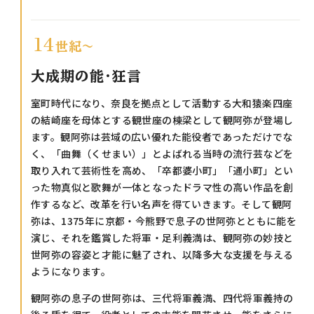
14
世紀〜
大成期の能・狂言
室町時代になり、奈良を拠点として活動する大和猿楽四座
の結崎座を母体とする観世座の棟梁として観阿弥が登場し
ます。観阿弥は芸域の広い優れた能役者であっただけでな
く、「曲舞（くせまい）」とよばれる当時の流行芸などを
取り入れて芸術性を高め、「卒都婆小町」「通小町」とい
った物真似と歌舞が一体となったドラマ性の高い作品を創
作するなど、改革を行い名声を得ていきます。そして観阿
弥は、1375年に京都・今熊野で息子の世阿弥とともに能を
演じ、それを鑑賞した将軍・足利義満は、観阿弥の妙技と
世阿弥の容姿と才能に魅了され、以降多大な支援を与える
ようになります。
観阿弥の息子の世阿弥は、三代将軍義満、四代将軍義持の