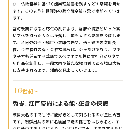
か、仏教哲学に基づく能楽理論書を残すなどの活躍を見せ
ます。このように世阿弥の芸や能楽論は受け継がれていき
ます。
室町後期になると応仁の乱により、幕府や貴族といった高
い文化を持った人々は没落し、能も大きな影響を及ぼしま
す。音阿弥の子・観世小次郎信光や、孫・観世弥次郎長
俊、金春禅竹の孫・金春禅鳳らは、シテだけでなく、ワキ
や子方も活躍する華麗でスペクタクル性に富む分かりやす
い作品を創作し、一般大衆や新たな権力者である戦国大名
に支持されるよう、活路を見出していきます。
16
世紀〜
秀吉、江戸幕府による能・狂言の保護
戦国大名の中でも特に能好きとして知られるのが豊臣秀吉
です。朝鮮出兵の際に名護屋で能の稽古をはじめると、す
ぐに熱中するようになり、2か月ほどで十曲の能を覚えたと