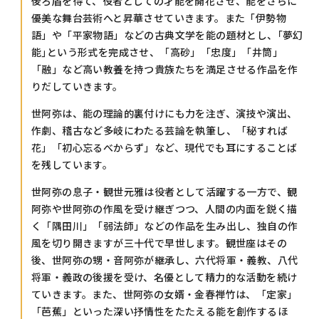
後ろ盾を得て、役者としての才能を開花させ、能をさらに
優美な舞台芸術へと昇華させていきます。また「伊勢物
語」や「平家物語」などの古典文学を能の題材とし、｢夢幻
能｣という形式を完成させ、「高砂」「忠度」「井筒」
「融」など高い教養を持つ貴族たちを満足させる作品を作
りだしていきます。
世阿弥は、能の理論的裏付けにも力を注ぎ、演技や演出、
作劇、稽古など多岐にわたる芸論を執筆し、「秘すれば
花」「初心忘るべからず」など、現代でも耳にすることば
を残しています。
世阿弥の息子・観世元雅は役者として活躍する一方で、観
阿弥や世阿弥の作風を受け継ぎつつ、人間の内面を鋭く描
く「隅田川」「弱法師」などの作品を生み出し、独自の作
風を切り開きますが三十代で早世します。観世座はその
後、世阿弥の甥・音阿弥が継承し、六代将軍・義教、八代
将軍・義政の後援を受け、名優として精力的な活動を続け
ていきます。また、世阿弥の女婿・金春禅竹は、「定家」
「芭蕉」といった深い抒情性をたたえる能を創作するほ