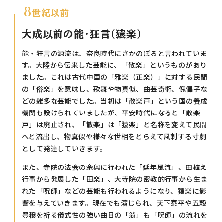
8
世紀以前
大成以前の能・狂言（猿楽）
能・狂言の源流は、奈良時代にさかのぼると言われていま
す。大陸から伝来した芸能に、「散楽」というものがあり
ました。これは古代中国の「雅楽（正楽）」に対する民間
の「俗楽」を意味し、歌舞や物真似、曲芸奇術、傀儡子な
どの雑多な芸能でした。当初は「散楽戸」という国の養成
機関も設けられていましたが、平安時代になると「散楽
戸」は廃止され、「散楽」は「猿楽」と名称を変えて民間
へと流出し、物真似や様々な世相をとらえて風刺する寸劇
として発達していきます。
また、寺院の法会の余興に行われた「延年風流」、田植え
行事から発展した「田楽」、大寺院の密教的行事から生ま
れた「呪師」などの芸能も行われるようになり、猿楽に影
響を与えていきます。現在でも演じられ、天下泰平や五穀
豊穣を祈る儀式性の強い曲目の「翁」も「呪師」の流れを