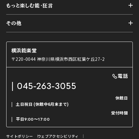
トップ
アーカイブ
様々なお客様に向けて
もっと楽しむ能・狂言
本舞台
本舞台座席
トップ
第二舞台
その他
交通アクセス
能・狂言とは
研修室
YouTubeのご案内
お知らせ
能・狂言の歴史
楽屋
ショップのご案内
コラム
能舞台と演じ手
横浜能楽堂
ご利用の流れ
使用する道具
〒220-0044 神奈川県横浜市西区紅葉ケ丘27-2
OTABISHO
利用料金表
能・狂言の曲目説明
撮影について
まいらん
電話
はじめての鑑賞ガイド
パーティ等のご利用
チケット購入方法
045-263-3055
日本の古典芸能
LINE友達会員登録
休館日
土日祝日
(休館中6月末まで)
ご寄附について
受付時間
よくいただくご質問
平日
9:00〜17:00
お問い合わせ
サイトポリシー
ウェブアクセシビリティ