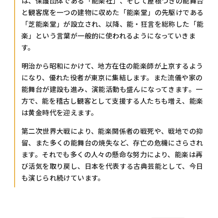
は、保護団体である「能楽社」、そして屋根つきの能舞台
と観客席を一つの建物に収めた「能楽堂」の先駆けである
「芝能楽堂」が設立され、以降、能・狂言を総称した「能
楽」という言葉が一般的に使われるようになっていきま
す。
明治から昭和にかけて、地方在住の能楽師が上京するよう
になり、優れた役者が東京に集結します。また流儀や家の
能舞台が建設も進み、演能活動も盛んになってきます。一
方で、能を稽古し観客として支援する人たちも増え、能楽
は黄金時代を迎えます。
第二次世界大戦により、能楽関係者の戦死や、戦地での抑
留、また多くの能舞台の焼失など、存亡の危機にさらされ
ます。それでも多くの人々の懸命な努力により、能楽は再
び活気を取り戻し、日本を代表する古典芸能として、今日
も演じられ続けています。