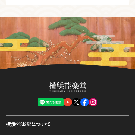
基本はご自身の感性で楽しんでOKです。内容を把握
決まりはありませんが、役者が全員退場したタ
の準備を。
したい場合は、あらすじや詞章（台本）に目を通し
イミングがベターです。
ておくと舞台進行が分かりやすくなります。
拍手のタイミングに特に決まりはありません。ご自
身のタイミングで気持ちを表していただいて良いと
思います。一方で、能は舞台の余韻を楽しむ芸能で
もあり、公演によっては、感動のあまり拍手が一切
おきないことや、主催者が拍手のタイミングを要望
することもあります。一般的には、役者がすべて舞
台から退場したタイミングであれば問題がないと思
われます。
横浜能楽堂について