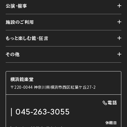
トップ
公演・催事
施設概要
トップ
横浜能楽堂が取り組んだ事業
施設のご利用
スケジュール
能舞台の歴史と特徴
トップ
アーカイブ
様々なお客様に向けて
もっと楽しむ能・狂言
本舞台
本舞台座席
トップ
第二舞台
その他
交通アクセス
能・狂言とは
研修室
YouTubeのご案内
お知らせ
能・狂言の歴史
楽屋
ショップのご案内
コラム
能舞台と演じ手
横浜能楽堂
ご利用の流れ
使用する道具
〒220-0044 神奈川県横浜市西区紅葉ケ丘27-2
OTABISHO
利用料金表
能・狂言の曲目説明
撮影について
まいらん
電話
はじめての鑑賞ガイド
パーティ等のご利用
チケット購入方法
045-263-3055
日本の古典芸能
LINE友達会員登録
休館日