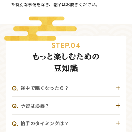
た特別な事情を除き、帽子はお脱ぎください。
STEP.04
もっと楽しむための
豆知識
途中で眠くなったら？
無理せず眠ってしまっても大丈夫です。
予習は必要？
能の謡や囃子にはリラックス効果（α波）があると
言われています。心地よくリラックスできている証
必須ではありませんが、少し知っておくとより
拠ですので、安心してください。眠りたくない場合
拍手のタイミングは？
楽しめます。
は、前日の睡眠をしっかりとる、満腹を避けるなど