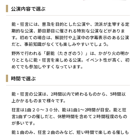
公演内容で選ぶ
能・狂言には、普及を目的とした公演や、流派が主宰する定
期的な公演、節目節目に催される特別な公演などがありま
す。初めての場合は、解説付や上演中の字幕表示のある公演
だと、事前知識がなくても楽しみやすいでしょう。
野外で行われる「薪能（たきぎのう）」は、かがり火の明か
りとともに能・狂言を楽しめる公演。イベント性が高く、初
めてでも参加しやすくなっています。
時間で選ぶ
能・狂言の公演は、2時間以内で終わるものから、5時間以
上かかるものまで様々です。
狂言は1曲２０～３０分、能は1曲1～2時間が目安。能と狂
言1曲ずつの催しだと、休憩時間を含めて２時間程度のもの
が多いです。
能１曲のみ、狂言２曲のみなど、短い時間で楽しめる催しも