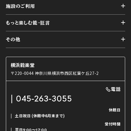
トップ
横浜能楽堂が取り組んだ事業
施設のご利用
スケジュール
能舞台の歴史と特徴
トップ
アーカイブ
様々なお客様に向けて
もっと楽しむ能・狂言
本舞台
本舞台座席
トップ
第二舞台
その他
交通アクセス
能・狂言とは
研修室
YouTubeのご案内
お知らせ
能・狂言の歴史
楽屋
ショップのご案内
コラム
能舞台と演じ手
横浜能楽堂
ご利用の流れ
使用する道具
〒220-0044 神奈川県横浜市西区紅葉ケ丘27-2
OTABISHO
利用料金表
能・狂言の曲目説明
撮影について
まいらん
電話
はじめての鑑賞ガイド
パーティ等のご利用
チケット購入方法
045-263-3055
日本の古典芸能
LINE友達会員登録
休館日
土日祝日
(休館中6月末まで)
ご寄附について
受付時間
よくいただくご質問
平日
9:00〜17:00