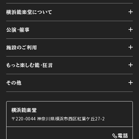
横浜能楽堂について
トップ
公演・催事
施設概要
トップ
横浜能楽堂が取り組んだ事業
施設のご利用
スケジュール
能舞台の歴史と特徴
トップ
アーカイブ
様々なお客様に向けて
もっと楽しむ能・狂言
本舞台
本舞台座席
トップ
第二舞台
その他
交通アクセス
能・狂言とは
研修室
YouTubeのご案内
お知らせ
能・狂言の歴史
楽屋
ショップのご案内
コラム
能舞台と演じ手
横浜能楽堂
ご利用の流れ
使用する道具
〒220-0044 神奈川県横浜市西区紅葉ケ丘27-2
OTABISHO
利用料金表
能・狂言の曲目説明
撮影について
まいらん
電話
はじめての鑑賞ガイド