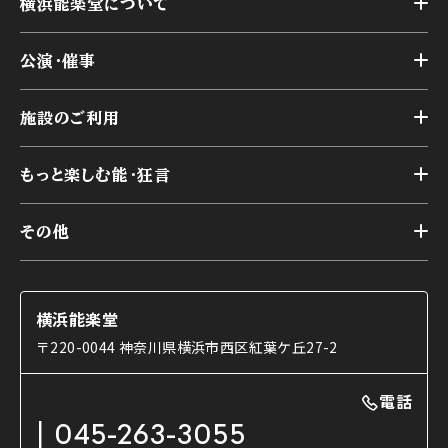
横浜能楽堂について
トップ
公演・催事
施設概要
トップ
横浜能楽堂が取り組んだ事業
施設のご利用
スケジュール
能舞台の歴史と特徴
トップ
アーカイブ
様々なお客様に向けて
もっと楽しむ能・狂言
本舞台
本舞台座席
トップ
第二舞台
その他
交通アクセス
能・狂言とは
研修室
YouTubeのご案内
お知らせ
能・狂言の歴史
楽屋
ショップのご案内
コラム
能舞台と演じ手
横浜能楽堂
ご利用の流れ
使用する道具
〒220-0044 神奈川県横浜市西区紅葉ケ丘27-2
OTABISHO
利用料金表
能・狂言の曲目説明
撮影について
まいらん
電話
はじめての鑑賞ガイド
パーティ等のご利用
チケット購入方法
045-263-3055
日本の古典芸能