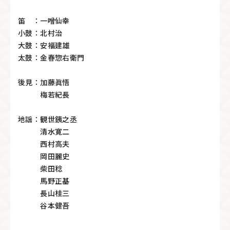
笛 ：一噌仙幸
小鼓：北村治
大鼓：安福建雄
太鼓：金春惣右衛門
後見：加藤眞悟
梅若紀長
地謡：観世銕之丞
清水寛二
西村高夫
岡田麗史
柴田稔
馬野正基
長山桂三
谷本健吾