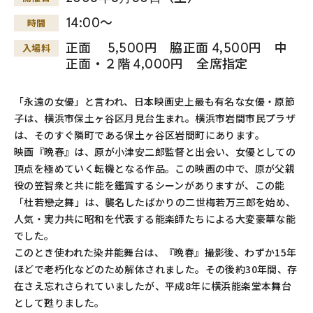
14:00～
時間
正面 5,500円 脇正面 4,500円 中
入場料
正面・２階 4,000円 全席指定
「永遠の女優」と言われ、日本映画史上最も有名な女優・原節
子は、横浜市保土ヶ谷区月見台生まれ。横浜市岩間市民プラザ
は、そのすぐ隣町である保土ヶ谷区岩間町にあります。
映画『晩春』は、原が小津安二郎監督と出会い、女優としての
頂点を極めていく転機となる作品。この映画の中で、原が父親
役の笠智衆と共に能を鑑賞するシーンがありますが、この能
「杜若――戀之舞」は、襲名したばかりの二世梅若万三郎を始め、
人気・実力共に昭和を代表する能楽師たちによる大変豪華な能
でした。
このとき使われた染井能舞台は、『晩春』撮影後、わずか15年
ほどで老朽化などのため解体されました。その後約30年間、存
在さえ忘れさられていましたが、平成8年に横浜能楽堂本舞台
として甦りました。