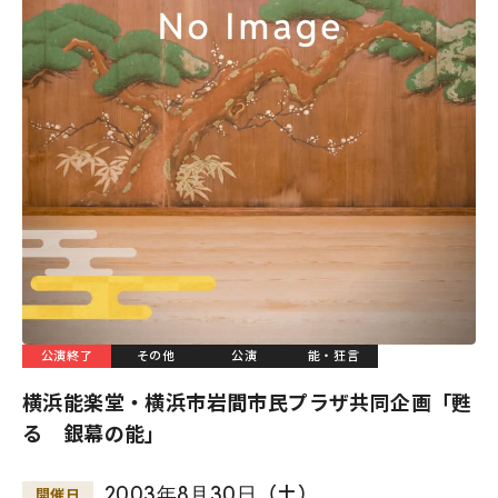
公演終了
その他
公演
能・狂言
横浜能楽堂・横浜市岩間市民プラザ共同企画「甦
る 銀幕の能」
2003
年
8
月
30
日
（土）
開催日