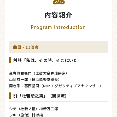
内容紹介
Program Introduction
曲目・出演者
対談「私は、その時、そこにいた」
金春惣右衛門（太鼓方金春流宗家）
山崎有一郎（横浜能楽堂館長）
聞き手：葛西聖司（NHKエグゼクティブアナウンサー）
能「杜若――戀之舞」（観世流）
シテ（杜若ノ精）梅若万三郎
ワキ（旅僧）村瀨純