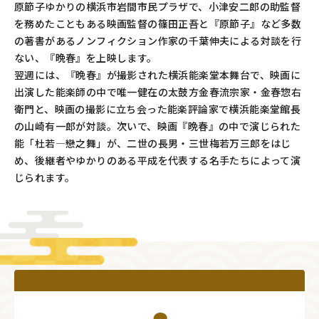
原節子ゆかりの横浜市岩間市民プラザで、小津安二郎の助監督
を務めたこともある映画監督の篠田正吾と『原節子』など多数
の著書があるノンフィクション作家の千葉伸夫による対談を行
ない、『晩春』を上映します。
翌週には、『晩春』が撮影された横浜能楽堂本舞台で、映画に
出演した能楽師の中で唯一健在の太鼓方金春流宗家・金春惣右
衛門と、映画の撮影に立ち会った能楽評論家で横浜能楽堂館長
の山崎有一郎が対談。次いで、映画『晩春』の中で演じられた
能「杜若―戀之舞」が、二世の長男・三世梅若万三郎をはじ
め、後継者やゆかりのある平成を代表する名手たちによって演
じられます。