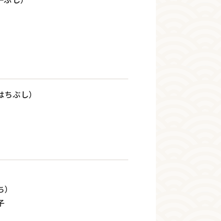
はちぶし）
）
ち）
子