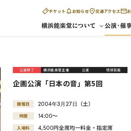
チケット
お知らせ
交通アクセス
お
横浜能楽堂について
公演・催
公演終了
横浜能楽堂主催
公演
琉球芸能
企画公演「日本の音」第5回
2004
年
3
月
27
日
（土）
開催日
14:00～
時間
4,500円全席均一料金・指定席
入場料