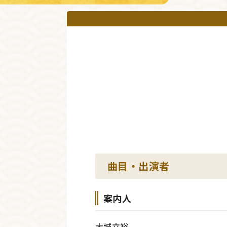
曲目・出演者
案内人
大城立裕