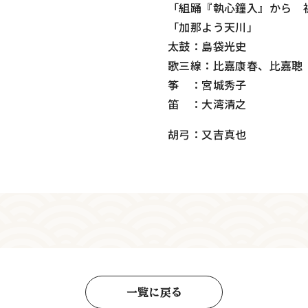
「組踊『執心鐘入』から 
「加那よう天川」
太鼓：島袋光史
歌三線：比嘉康春、比嘉聰
筝 ：宮城秀子
笛 ：大湾清之
胡弓：又吉真也
一覧に戻る