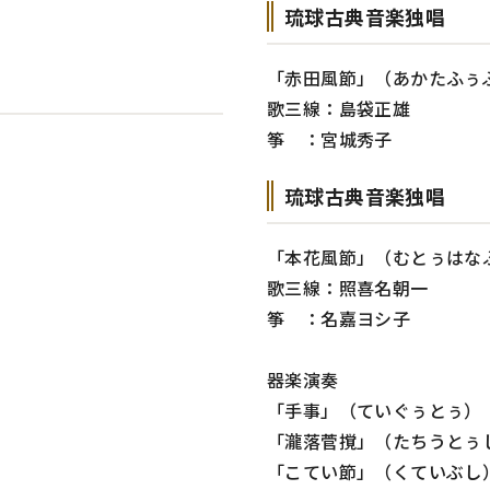
琉球古典音楽独唱
「赤田風節」（あかたふぅ
歌三線：島袋正雄
筝 ：宮城秀子
琉球古典音楽独唱
「本花風節」（むとぅはな
歌三線：照喜名朝一
筝 ：名嘉ヨシ子
器楽演奏
「手事」（ていぐぅとぅ）
「瀧落菅撹」（たちうとぅ
「こてい節」（くていぶし