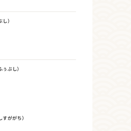
ぶし）
ふぅぶし）
しすががち）
）