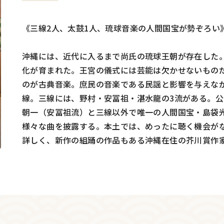
《三線2人、太鼓1人、琉球音楽の人間国宝が勢ぞろい
沖縄には、近代に入るまで尚氏の琉球王朝が存在した
化が育まれた。王宮の儀式には芸能は欠かせないもの
のが古典音楽。庶民の音楽である民謡と影響を与えな
線。三線には、野村・安冨祖・湛水龍の3流がある。
朝一（安冨祖流）と三線以外で唯一の人間国宝・島袋
様々な曲を披露する。本土では、めったに聴く機会が
詳しく、新作の組踊の作品もある沖縄在住の芥川賞作