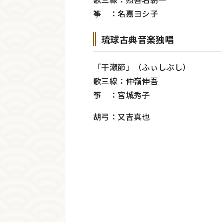
筝 ：名嘉ヨシ子
琉球古典音楽独唱
「干瀬節」（ふぃしぶし）
歌三線：仲嶺伸吾
筝 ：宮城秀子
胡弓：又吉真也