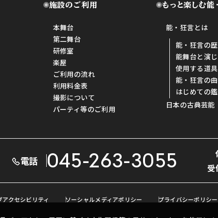
施設のご利用
もっと楽しむ能
本舞台
能・狂言とは
第二舞台
能・狂言の歴
研修室
能舞台と演じ
楽屋
使用する道具
ご利用の流れ
能・狂言の曲
利用料金表
はじめての鑑
撮影について
日本の古典芸能
パーティ等のご利用
045-263-3055
電話
受
ブアクセシビリティ
ソーシャルメディアポリシー
プライバシーポリシー