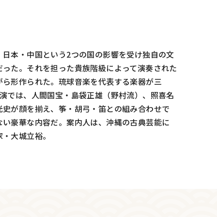
》
。日本・中国という2つの国の影響を受け独自の文
だった。それを担った貴族階級によって演奏された
がら形作られた。琉球音楽を代表する楽器が三
公演では、人間国宝・島袋正雄（野村流）、照喜名
光史が顔を揃え、筝・胡弓・笛との組み合わせで
ない豪華な内容だ。案内人は、沖縄の古典芸能に
家・大城立裕。