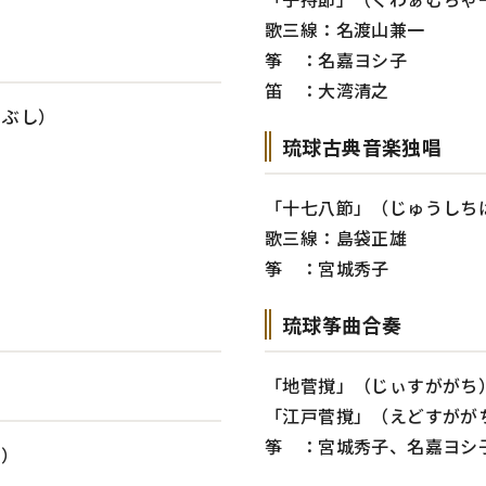
歌三線：名渡山兼一
筝 ：名嘉ヨシ子
笛 ：大湾清之
ぅぶし）
琉球古典音楽独唱
「十七八節」（じゅうしち
歌三線：島袋正雄
筝 ：宮城秀子
琉球筝曲合奏
「地菅撹」（じぃすががち
「江戸菅撹」（えどすがが
筝 ：宮城秀子、名嘉ヨシ
し）