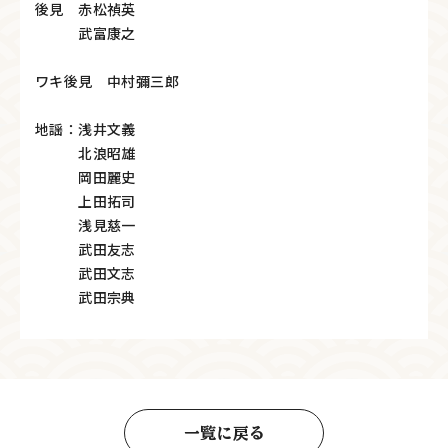
後見 赤松禎英
武富康之
ワキ後見 中村彌三郎
地謡：浅井文義
北浪昭雄
岡田麗史
上田拓司
浅見慈一
武田友志
武田文志
武田宗典
一覧に戻る