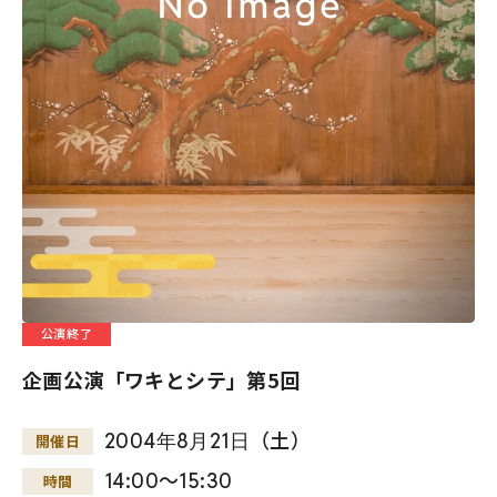
公演終了
企画公演「ワキとシテ」第5回
2004
年
8
月
21
日
（土）
開催日
14:00～15:30
時間