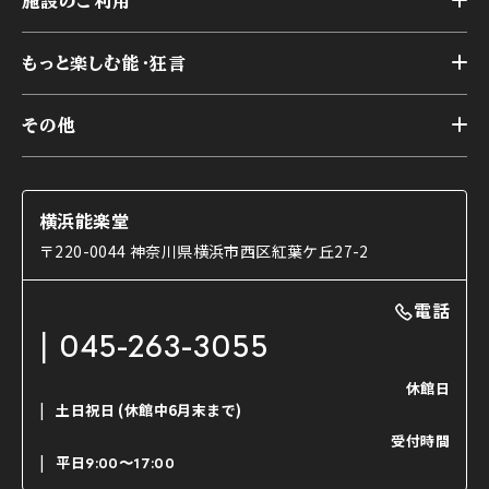
施設のご利用
スケジュール
能舞台の歴史と特徴
トップ
アーカイブ
様々なお客様に向けて
もっと楽しむ能・狂言
本舞台
本舞台座席
トップ
第二舞台
その他
交通アクセス
能・狂言とは
研修室
YouTubeのご案内
お知らせ
能・狂言の歴史
楽屋
ショップのご案内
コラム
能舞台と演じ手
横浜能楽堂
ご利用の流れ
使用する道具
〒220-0044 神奈川県横浜市西区紅葉ケ丘27-2
OTABISHO
利用料金表
能・狂言の曲目説明
撮影について
まいらん
電話
はじめての鑑賞ガイド
パーティ等のご利用
チケット購入方法
045-263-3055
日本の古典芸能
LINE友達会員登録
休館日
土日祝日
(休館中6月末まで)
ご寄附について
受付時間
よくいただくご質問
平日
9:00〜17:00