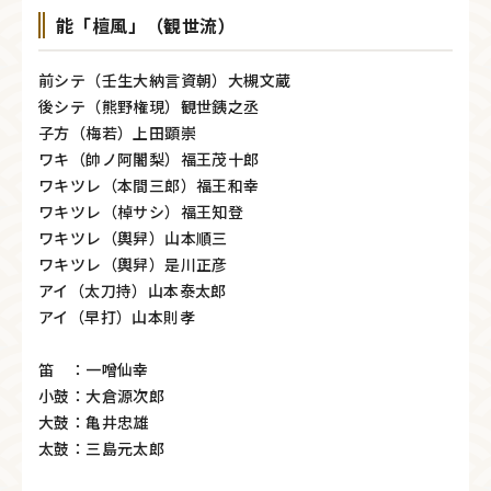
能「檀風」（観世流）
前シテ（壬生大納言資朝）大槻文蔵
後シテ（熊野権現）観世銕之丞
子方（梅若）上田顕崇
ワキ（帥ノ阿闍梨）福王茂十郎
ワキツレ（本間三郎）福王和幸
ワキツレ（棹サシ）福王知登
ワキツレ（輿舁）山本順三
ワキツレ（輿舁）是川正彦
アイ（太刀持）山本泰太郎
アイ（早打）山本則孝
笛 ：一噌仙幸
小鼓：大倉源次郎
大鼓：亀井忠雄
太鼓：三島元太郎