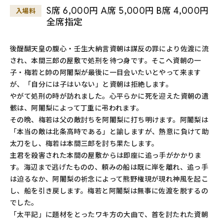
S席 6,000円 A席 5,000円 B席 4,000円
入場料
全席指定
後醍醐天皇の腹心・壬生大納言資朝は謀反の罪により佐渡に流
され、本間三郎の屋敷で処刑を待つ身です。そこへ資朝の一
子・梅若と帥の阿闍梨が最後に一目会いたいとやって来ます
が、「自分には子はいない」と資朝は拒絶します。
やがて処刑の時が訪れました。心平らかに死を迎えた資朝の遺
骸は、阿闍梨によって丁重に弔われます。
その晩、梅若は父の敵討ちを阿闍梨に打ち明けます。阿闍梨は
「本当の敵は北条高時である」と諭しますが、熱意に負けて助
太刀をし、梅若は本間三郎を討ち果たします。
主君を殺害された本間の屋敷からは即座に追っ手がかかりま
す。海辺まで逃げたものの、頼みの船は既に岸を離れ、追っ手
は迫るなか、阿闍梨の祈念によって熊野権現が現れ神風を起こ
し、船を引き戻します。梅若と阿闍梨は無事に佐渡を脱するの
でした。
「太平記」に題材をとったワキ方の大曲で、首を討たれた資朝