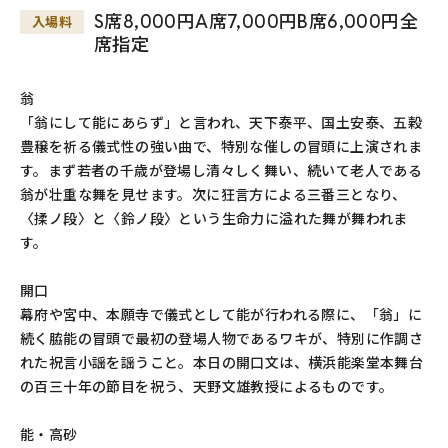
S席8,000円A席7,000円B席6,000円全
入場料
席指定
翁
「翁にして能にあらず」と言われ、天下泰平、国土安泰、五穀
豊穣を祈る儀式性の強い曲で、特別な催しの冒頭に上演されま
す。まず若者の千歳が登場し清々しく舞い、続いて老人である
翁が壮重な舞を見せます。次に狂言方による三番三となり、
〈揉ノ段〉と〈鈴ノ段〉という生命力に溢れた舞が舞われま
す。
開口
幕府や宮中、本願寺で儀式として能が行われる際に、「翁」に
続く脇能の冒頭で最初の登場人物であるワキが、特別に作調さ
れた祝言小謡を謡うこと。本日の開口文は、横浜能楽堂本舞台
の百三十年の節目を祝う、天野文雄教授によるものです。
能・高砂