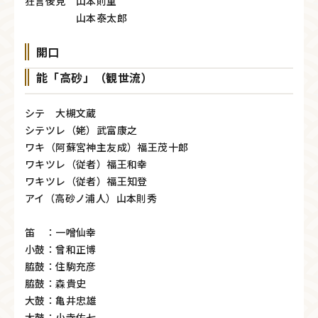
狂言後見 山本則重
山本泰太郎
開口
能「高砂」（観世流）
シテ 大槻文蔵
シテツレ（姥）武富康之
ワキ（阿蘇宮神主友成）福王茂十郎
ワキツレ（従者）福王和幸
ワキツレ（従者）福王知登
アイ（高砂ノ浦人）山本則秀
笛 ：一噌仙幸
小鼓：曾和正博
脇鼓：住駒充彦
脇鼓：森貴史
大鼓：亀井忠雄
太鼓：小寺佐七