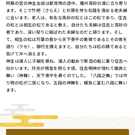
阿蘇の宮の神主友成は都見物の途中、播州高砂の浦に立ち寄り
ます。そこで竹杷（さらえ）と杉箒を持ち松蔭を清める老夫婦
に会います。老人は、有名な高砂の松とはこの松であり、住吉
の松とは相生の松であると教え、自分たち夫婦は住吉と高砂の
者であり、深い契りに結ばれた夫婦なのだと語ります。そし
て、相生の松は万葉の昔から天下泰平の象徴であるとその徳を
語り〈クセ〉、御代を讃えますと、自分たちは松の精であると
告げて沖へ消えます。
神主は浦人に子細を尋ね、浦人の勧めで新造の船に乗り住吉へ
向かいます。月光が残雪を照らす頃、住吉明神が現れて颯爽と
舞い〈神舞〉、天下泰平を寿ぐのでした。「八段之舞」では作
り物の松が二俣になり、五段の神舞を、緩急に富む八段に舞い
ます。