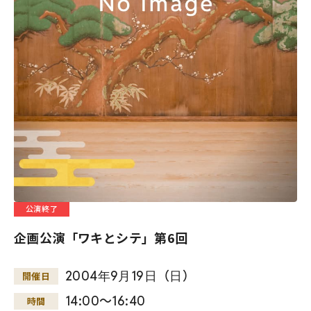
公演終了
企画公演「ワキとシテ」第6回
2004
年
9
月
19
日
（
日
）
開催日
14:00～16:40
時間