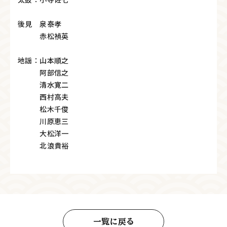
後見 泉泰孝
赤松禎英
地謡：山本順之
阿部信之
清水寛二
西村高夫
松木千俊
川原恵三
大松洋一
北浪貴裕
一覧に戻る