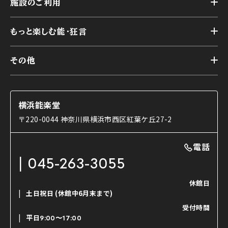
施設のご利用
スケジュール
能舞台の歴史と特徴
トップ
アーカイブ
様々なお客様に向けて
もっと楽しむ能・狂言
本舞台
本舞台座席
トップ
第二舞台
その他
交通アクセス
能・狂言とは
研修室
YouTubeのご案内
お知らせ
能・狂言の歴史
楽屋
ショップのご案内
コラム
能舞台と演じ手
横浜能楽堂
ご利用の流れ
使用する道具
〒220-0044 神奈川県横浜市西区紅葉ケ丘27-2
OTABISHO
利用料金表
能・狂言の曲目説明
撮影について
まいらん
電話
はじめての鑑賞ガイド
パーティ等のご利用
チケット購入方法
045-263-3055
日本の古典芸能
LINE友達会員登録
休館日
土日祝日
(休館中6月末まで)
ご寄附について
受付時間
よくいただくご質問
平日
9:00〜17:00