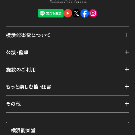
横浜能楽堂について
トップ
公演・催事
施設概要
トップ
横浜能楽堂が取り組んだ事業
施設のご利用
スケジュール
能舞台の歴史と特徴
トップ
アーカイブ
様々なお客様に向けて
もっと楽しむ能・狂言
本舞台
本舞台座席
トップ
第二舞台
その他
交通アクセス
能・狂言とは
研修室
YouTubeのご案内
お知らせ
能・狂言の歴史
楽屋
ショップのご案内
コラム
能舞台と演じ手
横浜能楽堂
ご利用の流れ