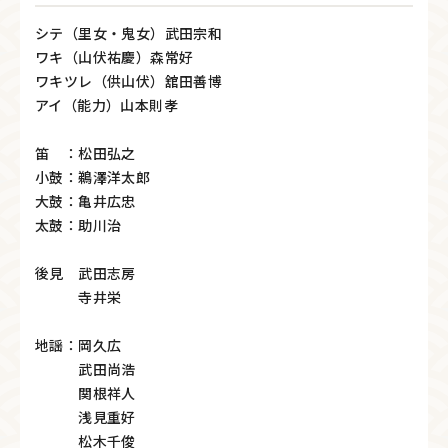
シテ（里女・鬼女）武田宗和
ワキ（山伏祐慶）森常好
ワキツレ（供山伏）舘田善博
アイ（能力）山本則孝
笛 ：松田弘之
小鼓：鵜澤洋太郎
大鼓：亀井広忠
太鼓：助川治
後見 武田志房
寺井栄
地謡：岡久広
武田尚浩
関根祥人
浅見重好
松木千俊