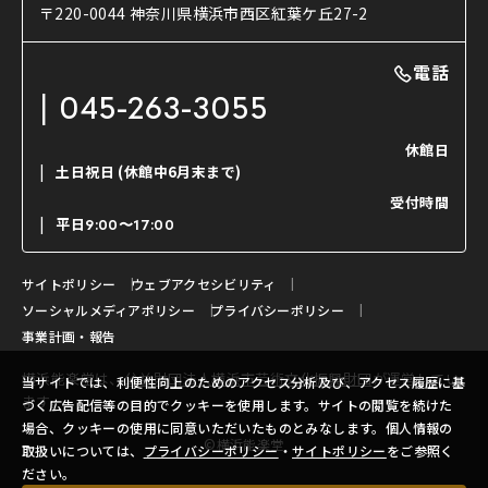
使用する道具
〒220-0044 神奈川県横浜市西区紅葉ケ丘27-2
OTABISHO
利用料金表
能・狂言の曲目説明
撮影について
まいらん
電話
はじめての鑑賞ガイド
パーティ等のご利用
チケット購入方法
045-263-3055
日本の古典芸能
LINE友達会員登録
休館日
土日祝日
(休館中6月末まで)
ご寄附について
受付時間
よくいただくご質問
平日
9:00〜17:00
お問い合わせ
サイトポリシー
ウェブアクセシビリティ
ソーシャルメディアポリシー
プライバシーポリシー
事業計画・報告
横浜能楽堂は、
公益財団法人横浜市芸術文化振興財団
が運営してい
当サイトでは、利便性向上のためのアクセス分析及び、アクセス履歴に基
ます。
づく広告配信等の目的でクッキーを使用します。サイトの閲覧を続けた
場合、クッキーの使用に同意いただいたものとみなします。個人情報の
©横浜能楽堂
取扱いについては、
プライバシーポリシー
・
サイトポリシー
をご参照く
ださい。