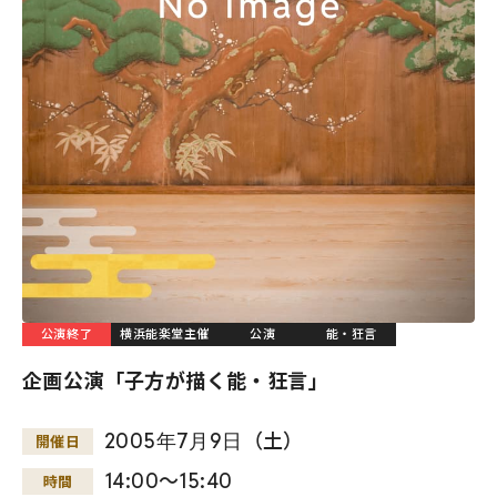
公演終了
横浜能楽堂主催
公演
能・狂言
企画公演「子方が描く能・狂言」
2005
年
7
月
9
日
（土）
開催日
14:00～15:40
時間