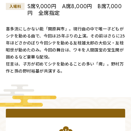
S席9,000円 A席8,000円 B席7,000
入場料
円 全席指定
喜多流にしかない能「関原與市」。現行曲の中で唯一子どもが
シテを勤める曲で、今回は25年ぶりの上演。その前はさらに25
年ほどさかのぼり今回シテを勤める友枝雄太郎の大伯父・友枝
昭世が勤めたのみ。今回の舞台は、ワキを人間国宝の宝生閑が
固めるなど豪華な配役。
狂言は、子方が初めてシテを勤めることの多い「痺」。野村万
作と孫の野村裕基が共演する。