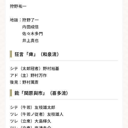
狩野祐一
地謡：狩野了一
内田成信
佐々木多門
井上真也
狂言「痺」（和泉流）
シテ（太郎冠者）野村裕基
アド（主）野村万作
後見：野村萬斎
能「関原與市」（喜多流）
シテ（牛若）友枝雄太郎
ツレ（牛若ノ従者）友枝雄人
ツレ（立衆）大島輝久
ツレ（立衆）塩津圭介