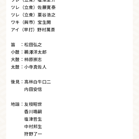
ツレ（立衆）佐藤寛泰
ツレ（立衆）粟谷浩之
ワキ（與市）宝生閑
アイ（早打）野村萬斎
笛 ：松田弘之
小鼓：鵜澤洋太郎
大鼓：柿原崇志
太鼓：小寺真佐人
後見：高林白牛口二
内田安信
地謡：友枝昭世
香川靖嗣
塩津哲生
中村邦生
狩野了一