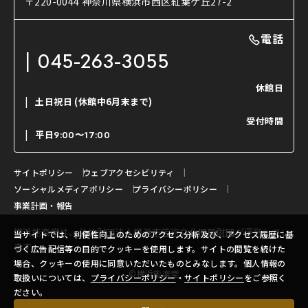
〒220-0044 神奈川県横浜市西区紅葉ケ丘27-2
OTABISHO
利用料金表
能・狂言の曲目説明
撮影について
まいらん
電話
はじめての鑑賞ガイド
パーティ等のご利用
チケット購入方法
045-263-3055
日本の古典芸能
LINE友達会員登録
休館日
土日祝日
(休館中6月末まで)
ご寄附について
受付時間
よくいただくご質問
平日
9:00〜17:00
お問い合わせ
サイトポリシー
ウェブアクセシビリティ
ソーシャルメディアポリシー
プライバシーポリシー
事業計画・報告
横浜能楽堂は、
公益財団法人横浜市芸術文化振興財団
が運営してい
当サイトでは、利便性向上のためのアクセス分析及び、アクセス履歴に基
ます。
づく広告配信等の目的でクッキーを使用します。サイトの閲覧を続けた
場合、クッキーの使用に同意いただいたものとみなします。個人情報の
©横浜能楽堂
取扱いについては、
プライバシーポリシー
・
サイトポリシー
をご参照く
ださい。