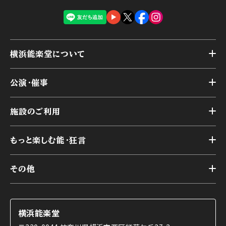
横浜能楽堂について
トップ
公演・催事
施設概要
トップ
横浜能楽堂が取り組んだ事業
施設のご利用
スケジュール
能舞台の歴史と特徴
トップ
アーカイブ
様々なお客様に向けて
もっと楽しむ能・狂言
本舞台
本舞台座席
トップ
第二舞台
その他
交通アクセス
能・狂言とは
研修室
YouTubeのご案内
お知らせ
能・狂言の歴史
楽屋
ショップのご案内
コラム
能舞台と演じ手
横浜能楽堂
ご利用の流れ
使用する道具