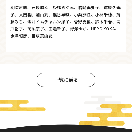
朝吹志朗、石塚勝幸、板橋めぐみ、岩崎美知子、遠藤久美
子、大田梢、加山到、熊谷早織、小薬藤江、小林千穂、斎
藤みち、酒井イムチャルン順子、菅野真優、鈴木千春、関
戸裕子、髙梨京子、田邉幸子、野澤ゆか、HERO YOKA、
水澤昭彦、吉成美由紀
一覧に戻る