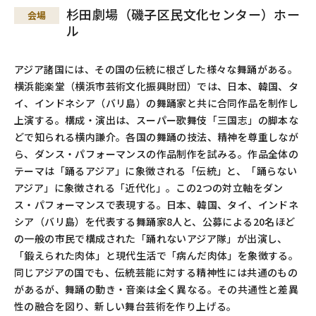
杉田劇場（磯子区民文化センター）ホー
会場
ル
アジア諸国には、その国の伝統に根ざした様々な舞踊がある。
横浜能楽堂（横浜市芸術文化振興財団）では、日本、韓国、タ
イ、インドネシア（バリ島）の舞踊家と共に合同作品を制作し
上演する。構成・演出は、スーパー歌舞伎「三国志」の脚本な
どで知られる横内謙介。各国の舞踊の技法、精神を尊重しなが
ら、ダンス・パフォーマンスの作品制作を試みる。作品全体の
テーマは「踊るアジア」に象徴される「伝統」と、「踊らない
アジア」に象徴される「近代化」。この2つの対立軸をダン
ス・パフォーマンスで表現する。日本、韓国、タイ、インドネ
シア（バリ島）を代表する舞踊家8人と、公募による20名ほど
の一般の市民で構成された「踊れないアジア隊」が出演し、
「鍛えられた肉体」と現代生活で「病んだ肉体」を象徴する。
同じアジアの国でも、伝統芸能に対する精神性には共通のもの
があるが、舞踊の動き・音楽は全く異なる。その共通性と差異
性の融合を図り、新しい舞台芸術を作り上げる。