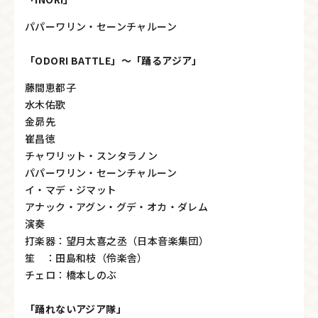
パパーワリン・セーンチャルーン
「ODORI BATTLE」～「踊るアジア」
藤間恵都子
水木佑歌
金昴先
崔昌徳
チャワリット・スンタラノン
パパーワリン・セーンチャルーン
イ・マデ・ジマット
アナック・アグン・グデ・オカ・ダレム
演奏
打楽器：望月太喜之丞（日本音楽集団）
笙 ：田島和枝（伶楽舎）
チェロ：橋本しのぶ
「踊れないアジア隊」