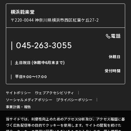
能・狂言の歴史
楽屋
ショップのご案内
コラム
能舞台と演じ手
横浜能楽堂
ご利用の流れ
使用する道具
〒220-0044 神奈川県横浜市西区紅葉ケ丘27-2
OTABISHO
利用料金表
能・狂言の曲目説明
撮影について
まいらん
電話
はじめての鑑賞ガイド
パーティ等のご利用
チケット購入方法
045-263-3055
日本の古典芸能
LINE友達会員登録
休館日
土日祝日
(休館中6月末まで)
ご寄附について
受付時間
よくいただくご質問
平日
9:00〜17:00
お問い合わせ
サイトポリシー
ウェブアクセシビリティ
ソーシャルメディアポリシー
プライバシーポリシー
事業計画・報告
横浜能楽堂は、
公益財団法人横浜市芸術文化振興財団
が運営してい
当サイトでは、利便性向上のためのアクセス分析及び、アクセス履歴に基
ます。
づく広告配信等の目的でクッキーを使用します。サイトの閲覧を続けた