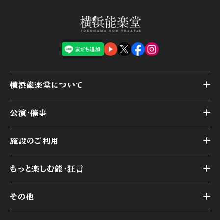
横浜能楽堂について
トップ
公演・催事
施設概要
トップ
横浜能楽堂が取り組んだ事業
施設のご利用
スケジュール
能舞台の歴史と特徴
トップ
アーカイブ
様々なお客様に向けて
もっと楽しむ能・狂言
本舞台
本舞台座席
トップ
第二舞台
その他
交通アクセス
能・狂言とは
研修室
YouTubeのご案内
お知らせ