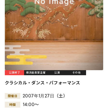
公演終了
横浜能楽堂主催
公演
その他
クラシカル・ダンス・パフォーマンス
2007
年
1
月
27
日
（土）
開催日
14:00～
時間