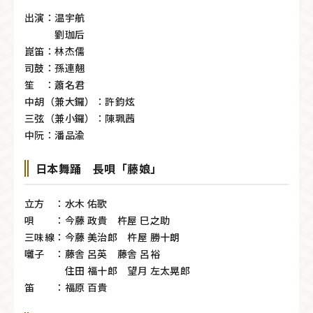
出演：温宇航
劉珈后
崑笛：林杰儒
司鼓：孫連翹
笙 ：蕭名君
中胡（兼大鑼）：許鈞炫
三弦（兼小鑼）：陳珮茜
中阮：潘品渝
日本舞踊 長唄「藤娘」
立方 ：水木 佑歌
唄 ：今藤 政貴 杵屋 巳之助
三味線：今藤 美治郎 杵屋 勝十朗
囃子 ：藤舎 呂英 藤舎 呂裕
住田 福十郎 望月 左太晃郎
笛 ：福原 百貴