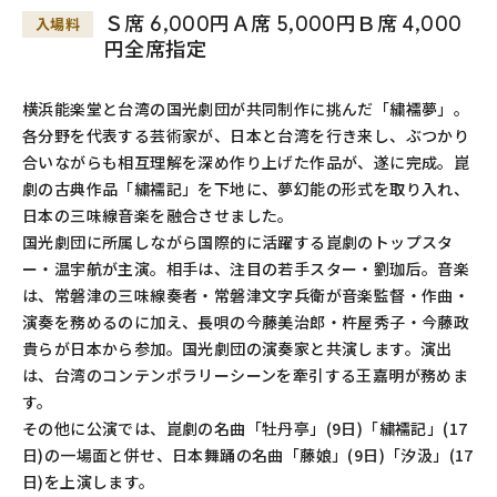
Ｓ席 6,000円Ａ席 5,000円Ｂ席 4,000
入場料
円全席指定
横浜能楽堂と台湾の国光劇団が共同制作に挑んだ「繍襦夢」。
各分野を代表する芸術家が、日本と台湾を行き来し、ぶつかり
合いながらも相互理解を深め作り上げた作品が、遂に完成。崑
劇の古典作品「繍襦記」を下地に、夢幻能の形式を取り入れ、
日本の三味線音楽を融合させました。
国光劇団に所属しながら国際的に活躍する崑劇のトップスタ
ー・温宇航が主演。相手は、注目の若手スター・劉珈后。音楽
は、常磐津の三味線奏者・常磐津文字兵衛が音楽監督・作曲・
演奏を務めるのに加え、長唄の今藤美治郎・杵屋秀子・今藤政
貴らが日本から参加。国光劇団の演奏家と共演します。演出
は、台湾のコンテンポラリーシーンを牽引する王嘉明が務めま
す。
その他に公演では、崑劇の名曲「牡丹亭」(9日)「繍襦記」(17
日)の一場面と併せ、日本舞踊の名曲「藤娘」(9日)「汐汲」(17
日)を上演します。