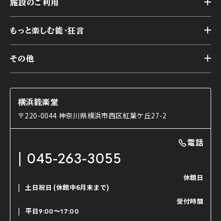
施設のご利用
スケジュール
能舞台の歴史と特徴
トップ
アーカイブ
様々なお客様に向けて
もっと楽しむ能・狂言
本舞台
本舞台座席
トップ
第二舞台
その他
交通アクセス
能・狂言とは
研修室
YouTubeのご案内
お知らせ
能・狂言の歴史
楽屋
ショップのご案内
コラム
能舞台と演じ手
横浜能楽堂
ご利用の流れ
使用する道具
〒220-0044 神奈川県横浜市西区紅葉ケ丘27-2
OTABISHO
利用料金表
能・狂言の曲目説明
撮影について
まいらん
電話
はじめての鑑賞ガイド
パーティ等のご利用
チケット購入方法
045-263-3055
日本の古典芸能
LINE友達会員登録
休館日
土日祝日
(休館中6月末まで)
ご寄附について
受付時間
よくいただくご質問
平日
9:00〜17:00