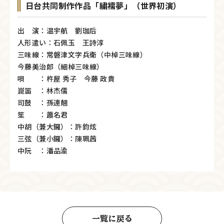
日台共同制作作品「繍襦夢」（世界初演）
出 演：温宇航 劉珈后
人形遣い：石佩玉 王詩淳
三味線：常磐津文字兵衛（中棹三味線）
今藤美治郎（細棹三味線）
唄 ：杵屋 秀子 今藤 政貴
崑笛 ：林杰儒
司鼓 ：孫連翹
笙 ：蕭名君
中胡（兼大鑼）：許鈞炫
三弦（兼小鑼）：陳珮茜
中阮 ：潘品渝
一覧に戻る