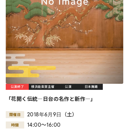
公演終了
横浜能楽堂主催
公演
日本舞踊
「花開く伝統―日台の名作と新作―」
2018
年
6
月
9
日
（土）
開催日
14:00～16:00
時間