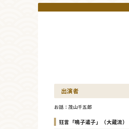
出演者
お話：茂山千五郎
狂言「鳴子遣子」（大蔵流）