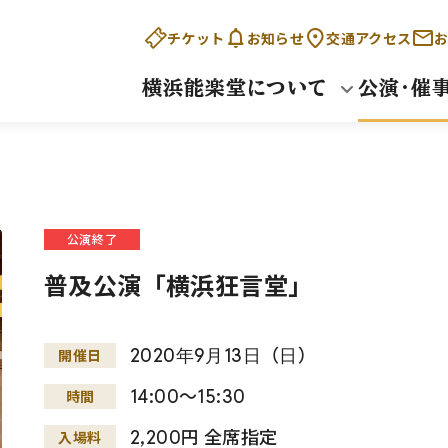
チケット
お知らせ
交通アクセス
お
横浜能楽堂について
公演・催
公演終了
普及公演「横浜狂言堂」
2020
年
9
月
13
日
（
日
）
開催日
14:00～15:30
時間
2,200円 全席指定
入場料