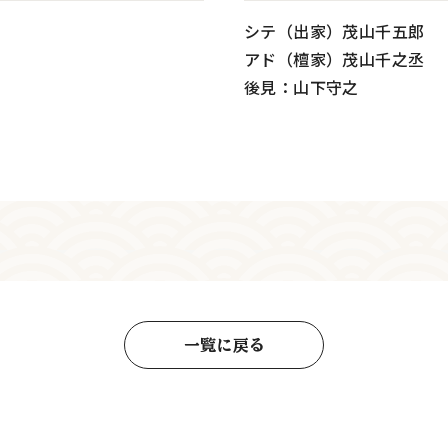
シテ（出家）茂山千五郎
アド（檀家）茂山千之丞
後見：山下守之
一覧に戻る