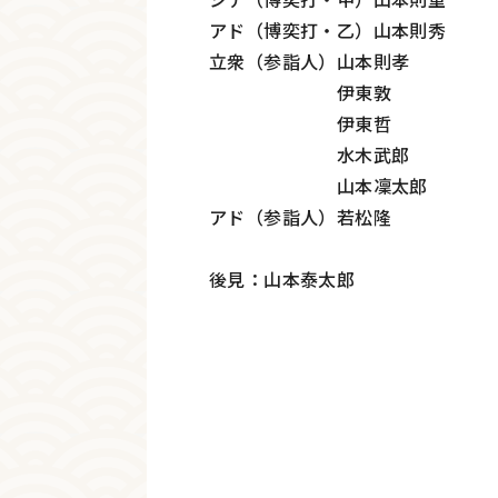
アド（博奕打・乙）山本則秀
立衆（参詣人）山本則孝
伊東敦
伊東哲
水木武郎
山本凜太郎
アド（参詣人）若松隆
後見：山本泰太郎