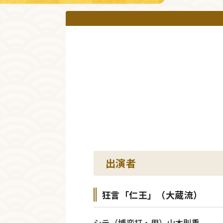
出演者
狂言「仁王」（大蔵流）
シテ（博奕打・甲）山本則重