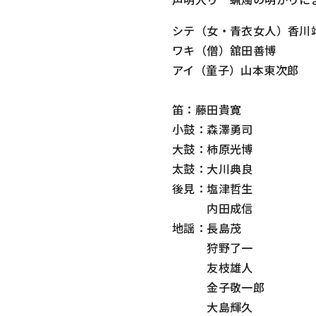
シテ（女・青衣女人）香川
ワキ（僧）舘田善博
アイ（童子）山本東次郎
笛：藤田貴寛
小鼓：森澤勇司
大鼓：柿原光博
太鼓：大川典良
後見：塩津哲生
内田成信
地謡：長島茂
狩野了一
友枝雄人
金子敬一郎
大島輝久