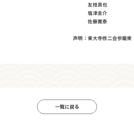
友枝真也
塩津圭介
佐藤寛泰
声明：東大寺修二会参籠衆
一覧に戻る