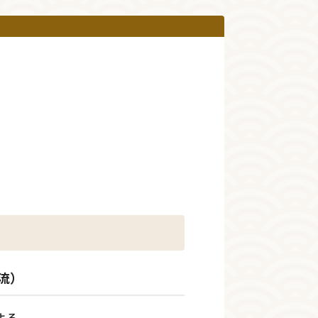
流）
よる