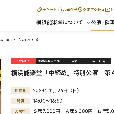
チケット
お知らせ
交通アクセス
お
横浜能楽堂について
公演・催
演 第４回「お水取りの能」
公演終了
横浜能楽堂主催
公演
能・狂言
横浜能楽堂「中締め」特別公演 第
2023
年
11
月
26
日
（
日
）
開催日
14:00～16:50
時間
Ｓ席7,000円 Ａ席6,000円 Ｂ席5,
入場料