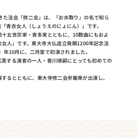
てきた法会「修二会」は、「お水取り」の名で知ら
能「青衣女人（しょうえのにょにん）」です。
十五世宗家・喜多実とともに、10数曲にもおよ
女人」です。東大寺大仏造立発願1200年記念法
3）年10月に、二月堂で初演されました。
代表する演者の一人・香川靖嗣にとっても初めての
演するとともに、東大寺修二会参籠衆が出演し、