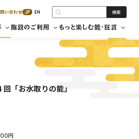
問い合わせ
検索
JP
EN
事
施設のご利用
もっと楽しむ能・狂言
４回「お水取りの能」
000円