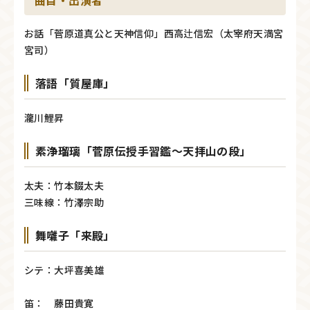
お話「菅原道真公と天神信仰」西高辻信宏（太宰府天満宮
宮司）
落語「質屋庫」
瀧川鯉昇
素浄瑠璃「菅原伝授手習鑑～天拝山の段」
太夫：竹本錣太夫
三味線：竹澤宗助
舞囃子「来殿」
シテ：大坪喜美雄
笛： 藤田貴寛