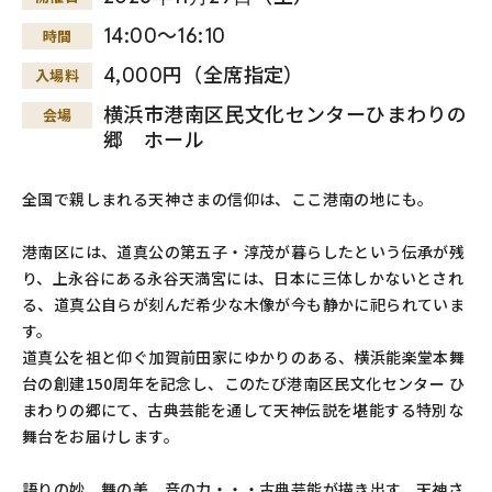
14:00～16:10
時間
4,000円（全席指定）
入場料
横浜市港南区民文化センターひまわりの
会場
郷 ホール
全国で親しまれる天神さまの信仰は、ここ港南の地にも。
港南区には、道真公の第五子・淳茂が暮らしたという伝承が残
り、上永谷にある永谷天満宮には、日本に三体しかないとされ
る、道真公自らが刻んだ希少な木像が今も静かに祀られていま
す。
道真公を祖と仰ぐ加賀前田家にゆかりのある、横浜能楽堂本舞
台の創建150周年を記念し、このたび港南区民文化センター ひ
まわりの郷にて、古典芸能を通して天神伝説を堪能する特別な
舞台をお届けします。
語りの妙、舞の美、音の力・・・古典芸能が描き出す、天神さ