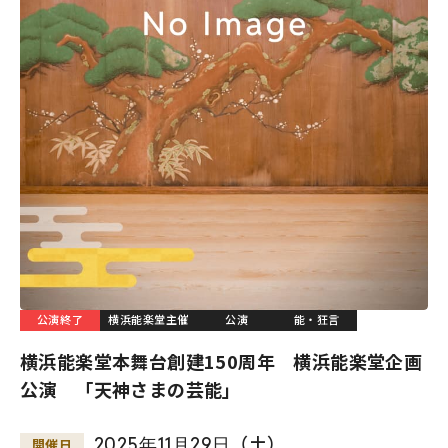
公演終了
横浜能楽堂主催
公演
能・狂言
横浜能楽堂本舞台創建150周年 横浜能楽堂企画
公演 「天神さまの芸能」
2025
年
11
月
29
日
（土）
開催日