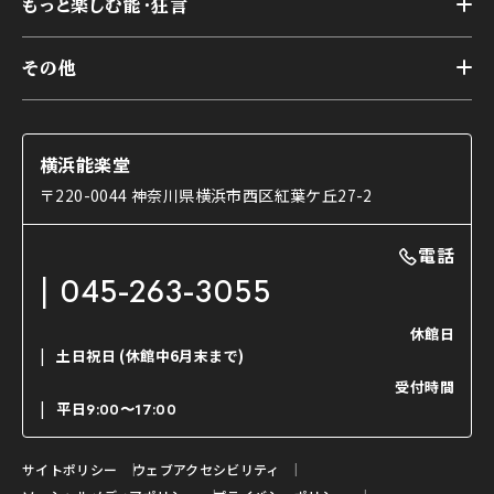
様々なお客様に向けて
もっと楽しむ能・狂言
本舞台
本舞台座席
トップ
第二舞台
その他
交通アクセス
能・狂言とは
研修室
YouTubeのご案内
お知らせ
能・狂言の歴史
楽屋
ショップのご案内
コラム
能舞台と演じ手
横浜能楽堂
ご利用の流れ
使用する道具
〒220-0044 神奈川県横浜市西区紅葉ケ丘27-2
OTABISHO
利用料金表
能・狂言の曲目説明
撮影について
まいらん
電話
はじめての鑑賞ガイド
パーティ等のご利用
チケット購入方法
045-263-3055
日本の古典芸能
LINE友達会員登録
休館日
土日祝日
(休館中6月末まで)
ご寄附について
受付時間
よくいただくご質問
平日
9:00〜17:00
お問い合わせ
サイトポリシー
ウェブアクセシビリティ