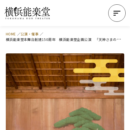
HOME
公演・催事
横
浜能楽堂本舞台創建150周年 横浜能楽堂企画公演 「天神さまの芸能」