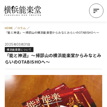
HOME
コラム
「能と神道」～掃部山の横浜能楽堂からみなとみらいのOTABISHOへ～
年
月
日
2025
03
31
横浜能楽堂について
「能と神道」～掃部山の横浜能楽堂からみなとみ
らいのOTABISHOへ～