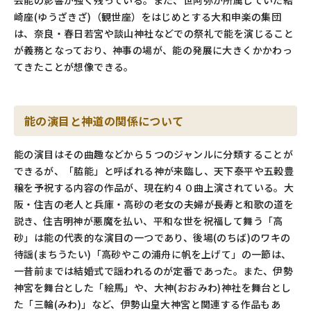
芸能の影響が強く残っている。また、世阿弥が所属していた結
崎座(ゆうざきざ)（観世座）をはじめとする大和申楽の集団
は、奈良・春日若宮や談山神社などでの祭礼で能を演じること
が義務となっており、神事の場が、能の発展に大きくかかわっ
てきたことが想像できる。
能の演目と神道の関係について
能の演目はその曲趣などから５つのジャンルに分類することが
できるが、「脇能」と呼ばれる神が来臨し、天下泰平や五穀豊
穣を予祝する内容の作品が、現在約４０曲上演されている。大
阪・住吉の老人と兵庫・高砂の老女の夫婦が長寿と和歌の道を
説き、住吉明神が悪魔を払い、平和な世を祝福して舞う「高
砂」は能の代表的な演目の一つであり、後場(のちば)のワキの
待謡(まちうたい)「高砂やこの浦舟に帆を上げて」の一節は、
一昔前までは結婚式で謡われるのが定番であった。また、伊勢
神宮を舞台とした「絵馬」や、大神(おおみわ)神社を舞台とし
た「三輪(みわ)」など、伊勢山皇大神宮と関連する作品もあ