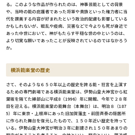
る。このような作品が作られたのは、神事芸能としての背景
や、当時の能の庇護者であった将軍や貴族といった権力者に当
代を讃美する内容が好まれたという政治的配慮も影響している
かもしれないが、戦乱や疫病、災害などで今よりも死が身近で
あった中世において、神がもたらす平穏な世の中というのは、
より切実な願いであったことが反映されているのではなかろう
か。
横浜能楽堂の歴史
さて、そのような６５０年以上の歴史を誇る能・狂言を上演す
るための専門劇場である横浜能楽堂は、伊勢山皇大神宮から紅
葉坂を隔てた掃部山に平成8（1996）年に開館、今年で２８年
目を迎える。横浜能楽堂の能舞台（本舞台）は、明治８（187
5）年に東京・上根岸にあった旧加賀藩主・前田斉泰の隠居所
に作られた舞台を復元したもので、１５０年近い歴史を持って
いる。伊勢山皇大神宮が明治３年に創建され１５０年あまりの