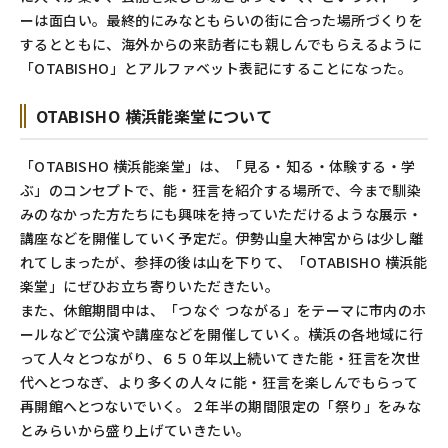
ーは面白い。最終的にみなともらいの街に合った場所づくりを
するとともに、海外からの来訪者にも親しんでもらえるように
「OTABISHO」とアルファベット表記にすることになった。
OTABISHO 横浜能楽堂について
「OTABISHO 横浜能楽堂」は、「見る・知る・体験する・学
ぶ」のコンセプトで、能・狂言を紹介する場所で、今まで馴染
みのなかった方たちにも興味を持っていただけるような展示・
講座などを開催していく予定だ。伊勢山皇大神宮からは少し離
れてしまったが、参拝の後は山を下りて、「OTABISHO 横浜能
楽堂」にぜひお立ち寄りいただきたい。
また、休館期間中は、「つなぐ つながる」をテーマに市内のホ
ールなどで公演や講座などを開催していく。横浜の各地域に行
って人々とつながり、６５０年以上続いてきた能・狂言を次世
代へとつなぎ、より多くの人々に能・狂言を楽しんでもらって
再開館へとつないでいく。２年半の期間限定の「祭り」をみな
とみらいから盛り上げていきたい。