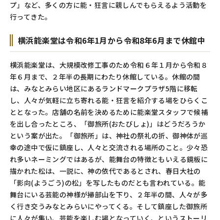
プ」など、多くの方に能・狂言に親しんでもらえるよう活動を
行ってきた。
横浜能楽堂は令和6年1月から令和8年6月まで休館中
横浜能楽堂は、大規模改修工事のため令和６年１月から令和８
年６月まで、２年半の長期にわたり休館している。休館の間
は、みなとみらい地区にあるランドマークプラザ5階に移転
し、人々が気軽に立ち寄れる能・狂言を紹介する場をひらくこ
ととなった。店舗の名前を決めるために能楽堂スタッフで候補
を出し合ったところ、「御旅所(おたびしょ)」はどうだろうか
という案が出た。「御旅所」は、神社の祭礼の折、御神体が巡
幸の途中で仮に鎮座し、人々と交流される場所のこと。少々恐
れ多いネーミングではあるが、能舞台の特徴ともいえる鏡板に
描かれた松は、一説に、神の依代であるとされ、春日大社の
「影向(ようごう)の松」を写したものだとも言われている。能
舞台にいる芸能の神様が掃部山を下り、２年半の間、人々が多
く行き交うみなとみらいにやってくる。そして鎮座した御旅所
に人々が集い、芸能を楽しむ場となっていく、というストーリ