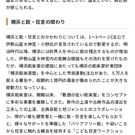
歴史があることを考えると、立地といい、歴史といい、親近感
が感じられる。
横浜と能・狂言の関わり
横浜と能・狂言とのかかわりについては、1～3ページ(注1)で
伊勢山皇大神宮・小野氏が言及されているので割愛するが、明
治時代以降、横浜には財界人を中心に能の稽古するものが増加
した。伊勢山皇大神宮内の能舞台建設もその流れを受けたもの
だが、横浜能楽堂の建設にあたっても横浜の能楽愛好者団体
「横浜能楽連盟」を中心とした市民運動(注2)があり、５万人を
超える署名や、総額約１億円の募金が集められたことが大きな
原動力となっている。
横浜能楽堂は、開館以来、「敷居の低い能楽堂」をコンセプト
に多彩な事業を展開してきた。新作の上演や古典作品の演出を
工夫しての上演、古典芸能と他ジャンルとのコラボレーショ
ン、障がい者も健常者と一緒に能・狂言を楽しんでもらおう
と、様々なサポートを準備した「バリアフリー能」や幼いころ
から狂言に触れる機会を提供する「こども狂言ワークショッ