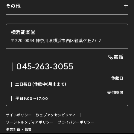
トップ
第二舞台
その他
交通アクセス
能・狂言とは
研修室
YouTubeのご案内
お知らせ
能・狂言の歴史
楽屋
ショップのご案内
コラム
能舞台と演じ手
横浜能楽堂
ご利用の流れ
使用する道具
〒220-0044 神奈川県横浜市西区紅葉ケ丘27-2
OTABISHO
利用料金表
能・狂言の曲目説明
撮影について
まいらん
電話
はじめての鑑賞ガイド
パーティ等のご利用
チケット購入方法
045-263-3055
日本の古典芸能
LINE友達会員登録
休館日
土日祝日
(休館中6月末まで)
ご寄附について
受付時間
よくいただくご質問
平日
9:00〜17:00
お問い合わせ
サイトポリシー
ウェブアクセシビリティ
ソーシャルメディアポリシー
プライバシーポリシー
事業計画・報告