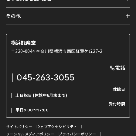
本舞台
本舞台座席
トップ
第二舞台
その他
交通アクセス
能・狂言とは
研修室
YouTubeのご案内
お知らせ
能・狂言の歴史
楽屋
ショップのご案内
コラム
能舞台と演じ手
横浜能楽堂
ご利用の流れ
使用する道具
〒220-0044 神奈川県横浜市西区紅葉ケ丘27-2
OTABISHO
利用料金表
能・狂言の曲目説明
撮影について
まいらん
電話
はじめての鑑賞ガイド
パーティ等のご利用
チケット購入方法
045-263-3055
日本の古典芸能
LINE友達会員登録
休館日
土日祝日
(休館中6月末まで)
ご寄附について
受付時間
よくいただくご質問
平日
9:00〜17:00
お問い合わせ
サイトポリシー
ウェブアクセシビリティ
ソーシャルメディアポリシー
プライバシーポリシー