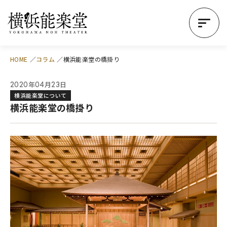
HOME
コラム
横浜能楽堂の橋掛り
年
月
日
2020
04
23
横浜能楽堂について
横浜能楽堂の橋掛り