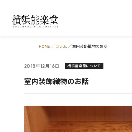
HOME
コラム
室内装飾織物のお話
年
月
日
2018
12
16
横浜能楽堂について
室内装飾織物のお話