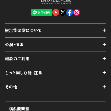
横浜能楽堂について
トップ
公演・催事
施設概要
トップ
横浜能楽堂が取り組んだ事業
施設のご利用
スケジュール
能舞台の歴史と特徴
トップ
アーカイブ
様々なお客様に向けて
もっと楽しむ能・狂言
本舞台
本舞台座席
トップ
第二舞台
その他
交通アクセス
能・狂言とは
研修室
YouTubeのご案内
お知らせ
能・狂言の歴史
楽屋
ショップのご案内
コラム
能舞台と演じ手
横浜能楽堂
ご利用の流れ