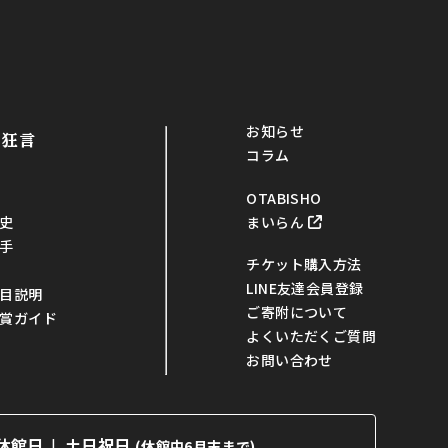
お知らせ
・狂言
コラム
OTABISHO
まいらん
史
手
チケット購入方法
LINE友達会員登録
目説明
ご寄附について
賞ガイド
よくいただくご質問
お問い合わせ
休館日
土日祝日
(休館中6月末まで)