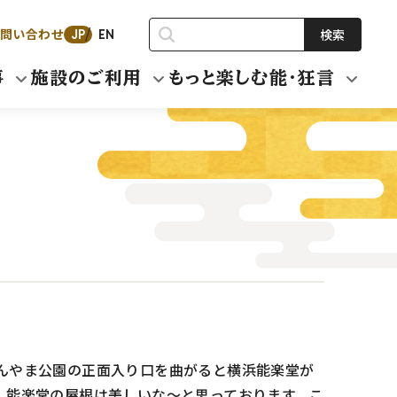
問い合わせ
検索
JP
EN
事
施設のご利用
もっと楽しむ能・狂言
んやま公園の正面入り口を曲がると横浜能楽堂が
、能楽堂の屋根は美しいな～と思っております。こ