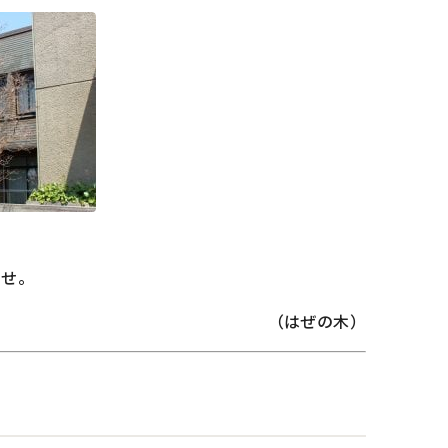
ませ。
（はぜの木）