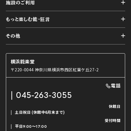
横浜能楽堂が取り組んだ事業
施設のご利用
スケジュール
能舞台の歴史と特徴
トップ
アーカイブ
様々なお客様に向けて
もっと楽しむ能・狂言
本舞台
本舞台座席
トップ
第二舞台
その他
交通アクセス
能・狂言とは
研修室
YouTubeのご案内
お知らせ
能・狂言の歴史
楽屋
ショップのご案内
コラム
能舞台と演じ手
横浜能楽堂
ご利用の流れ
使用する道具
〒220-0044 神奈川県横浜市西区紅葉ケ丘27-2
OTABISHO
利用料金表
能・狂言の曲目説明
撮影について
まいらん
電話
はじめての鑑賞ガイド
パーティ等のご利用
チケット購入方法
045-263-3055
日本の古典芸能
LINE友達会員登録
休館日
土日祝日
(休館中6月末まで)
ご寄附について
受付時間
よくいただくご質問
平日
9:00〜17:00