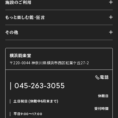
横浜能楽堂が取り組んだ事業
施設のご利用
スケジュール
能舞台の歴史と特徴
トップ
アーカイブ
様々なお客様に向けて
もっと楽しむ能・狂言
本舞台
本舞台座席
トップ
第二舞台
その他
交通アクセス
能・狂言とは
研修室
YouTubeのご案内
お知らせ
能・狂言の歴史
楽屋
ショップのご案内
コラム
能舞台と演じ手
横浜能楽堂
ご利用の流れ
使用する道具
〒220-0044 神奈川県横浜市西区紅葉ケ丘27-2
OTABISHO
利用料金表
能・狂言の曲目説明
撮影について
まいらん
電話
はじめての鑑賞ガイド
パーティ等のご利用
チケット購入方法
045-263-3055
日本の古典芸能
LINE友達会員登録
休館日
土日祝日
(休館中6月末まで)
ご寄附について
受付時間
よくいただくご質問
平日
9:00〜17:00