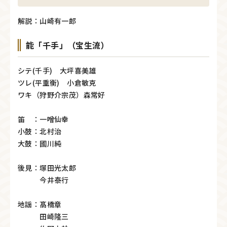
解説：山崎有一郎
能「千手」（宝生流）
シテ(千手) 大坪喜美雄
ツレ(平重衡) 小倉敏克
ワキ（狩野介宗茂）森常好
笛 ：一噌仙幸
小鼓：北村治
大鼓：國川純
後見：塚田光太郎
今井泰行
地謡：髙橋章
田崎隆三