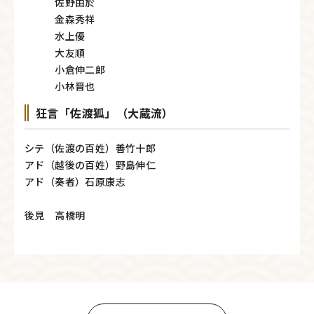
佐野由於
金森秀祥
水上優
大友順
小倉伸二郎
小林晋也
狂言「佐渡狐」（大蔵流）
シテ（佐渡の百姓）善竹十郎
アド（越後の百姓）野島伸仁
アド（奏者）石原康志
後見 高橋明