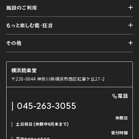
トップ
横浜能楽堂が取り組んだ事業
施設のご利用
スケジュール
能舞台の歴史と特徴
トップ
アーカイブ
様々なお客様に向けて
もっと楽しむ能・狂言
本舞台
本舞台座席
トップ
第二舞台
その他
交通アクセス
能・狂言とは
研修室
YouTubeのご案内
お知らせ
能・狂言の歴史
楽屋
ショップのご案内
コラム
能舞台と演じ手
横浜能楽堂
ご利用の流れ
使用する道具
〒220-0044 神奈川県横浜市西区紅葉ケ丘27-2
OTABISHO
利用料金表
能・狂言の曲目説明
撮影について
まいらん
電話
はじめての鑑賞ガイド
パーティ等のご利用
チケット購入方法
045-263-3055
日本の古典芸能
LINE友達会員登録
休館日
土日祝日
(休館中6月末まで)
ご寄附について
受付時間
よくいただくご質問
平日