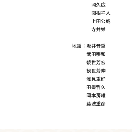
岡久広
関根祥人
上田公威
寺井栄
地謡：坂井音重
武田宗和
観世芳宏
観世芳伸
浅見重好
田邉哲久
岡本房雄
藤波重彦