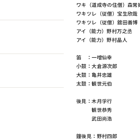
ワキ（道成寺の住僧）森常
ワキツレ（従僧）宝生欣哉
ワキツレ（従僧）舘田善博
アイ（能力）野村万之丞
アイ（能力）野村晶人
笛 ：一噌仙幸
小鼓：大倉源次郎
大鼓：亀井忠雄
太鼓：観世元伯
後見：木月孚行
観世恭秀
武田尚浩
鐘後見：野村四郎