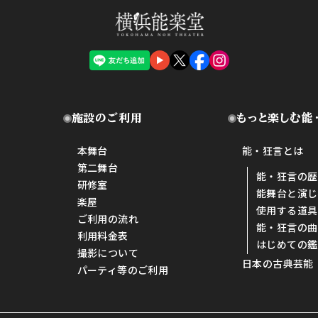
施設のご利用
もっと楽しむ能
本舞台
能・狂言とは
第二舞台
能・狂言の歴
研修室
能舞台と演じ
楽屋
使用する道具
ご利用の流れ
能・狂言の曲
利用料金表
はじめての鑑
撮影について
日本の古典芸能
パーティ等のご利用