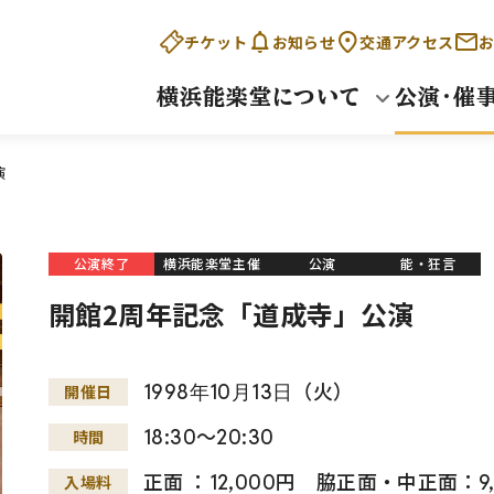
チケット
お知らせ
交通アクセス
お
横浜能楽堂について
公演・催
演
公演終了
横浜能楽堂主催
公演
能・狂言
開館2周年記念「道成寺」公演
1998
年
10
月
13
日
（火）
開催日
18:30～20:30
時間
正面 ：12,000円 脇正面・中正面：9
入場料