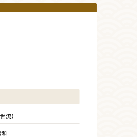
観世流）
清和