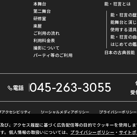
本舞台
能・狂言とは
第二舞台
能・狂言の歴
研修室
能舞台と演じ
楽屋
使用する道具
ご利用の流れ
能・狂言の曲
利用料金表
はじめての鑑
撮影について
日本の古典芸能
パーティ等のご利用
045-263-3055
電話
受
ブアクセシビリティ
ソーシャルメディアポリシー
プライバシーポリシー
及び、アクセス履歴に基づく広告配信等の目的でクッキーを使用しま
ています。
ます。個人情報の取扱いについては、
プライバシーポリシー
・
サイトポ