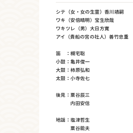
シテ（女・女の生霊）香川靖嗣
ワキ（安倍晴明）宝生欣哉
ワキツレ（男）大日方寛
アイ（貴船の宮の社人）善竹忠重
笛 ：槻宅聡
小鼓：亀井俊一
大鼓：柿原弘和
太鼓：小寺佐七
後見：粟谷辰三
内田安信
地謡：塩津哲生
粟谷能夫