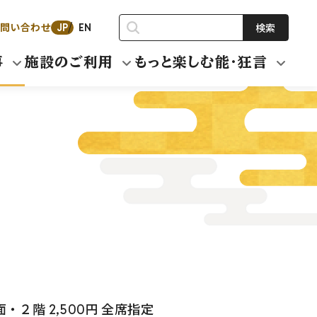
問い合わせ
検索
JP
EN
事
施設のご利用
もっと楽しむ能・狂言
面・２階 2,500円 全席指定