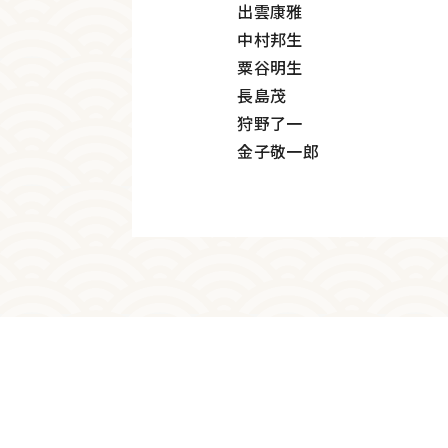
出雲康雅
中村邦生
粟谷明生
長島茂
狩野了一
金子敬一郎