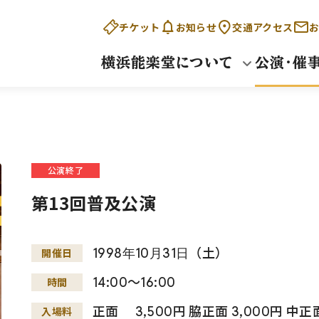
チケット
お知らせ
交通アクセス
お
横浜能楽堂について
公演・催
公演終了
第13回普及公演
1998
年
10
月
31
日
（土）
開催日
14:00～16:00
時間
正面 3,500円 脇正面 3,000円 中正
入場料