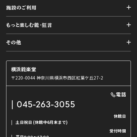
トップ
横浜能楽堂が取り組んだ事業
施設のご利用
スケジュール
能舞台の歴史と特徴
トップ
アーカイブ
様々なお客様に向けて
もっと楽しむ能・狂言
本舞台
本舞台座席
トップ
第二舞台
その他
交通アクセス
能・狂言とは
研修室
YouTubeのご案内
お知らせ
能・狂言の歴史
楽屋
ショップのご案内
コラム
能舞台と演じ手
横浜能楽堂
ご利用の流れ
使用する道具
〒220-0044 神奈川県横浜市西区紅葉ケ丘27-2
OTABISHO
利用料金表
能・狂言の曲目説明
撮影について
まいらん
電話
はじめての鑑賞ガイド
パーティ等のご利用
チケット購入方法
045-263-3055
日本の古典芸能
LINE友達会員登録
休館日
土日祝日
(休館中6月末まで)
ご寄附について
受付時間
よくいただくご質問
平日