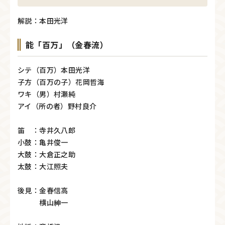
解説：本田光洋
能「百万」（金春流）
シテ（百万）本田光洋
子方（百万の子）花岡哲海
ワキ（男）村瀬純
アイ（所の者）野村良介
笛 ：寺井久八郎
小鼓：亀井俊一
大鼓：大倉正之助
太鼓：大江照夫
後見：金春信高
横山紳一