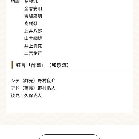
地謡：髙橋汎
金春安明
吉場廣明
髙橋忍
辻井八郎
山井綱雄
井上貴覚
二宮倫行
狂言「酢薑」（和泉流）
シテ（酢売）野村良介
アド（薑売）野村晶人
後見：久保克人