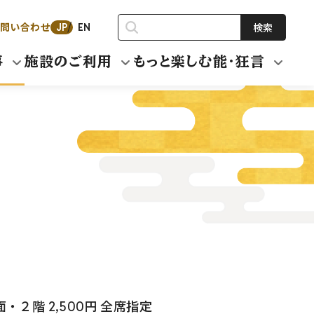
問い合わせ
検索
JP
EN
事
施設のご利用
もっと楽しむ能・狂言
面・２階 2,500円 全席指定