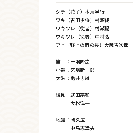
シテ（花子）木月孚行
ワキ（吉田少将）村瀬純
ワキツレ（従者）村瀬提
ワキツレ（従者）中村弘
アイ（野上の宿の長）大蔵吉次郎
笛 ：一噌隆之
小鼓：宮増新一郎
大鼓：亀井忠雄
後見：武田宗和
大松洋一
地謡：岡久広
中島志津夫