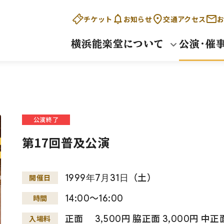
チケット
お知らせ
交通アクセス
お
横浜能楽堂について
公演・催
公演終了
第17回普及公演
1999
年
7
月
31
日
（土）
開催日
14:00～16:00
時間
正面 3,500円 脇正面 3,000円 中正
入場料