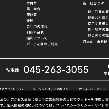
本舞台
能・狂言とは
第二舞台
能・狂言の歴
研修室
能舞台と演じ
楽屋
使用する道具
ご利用の流れ
能・狂言の曲
利用料金表
はじめての鑑
撮影について
日本の古典芸能
パーティ等のご利用
045-263-3055
電話
受
ブアクセシビリティ
ソーシャルメディアポリシー
プライバシーポリシー
及び、アクセス履歴に基づく広告配信等の目的でクッキーを使用しま
ています。
ます。個人情報の取扱いについては、
プライバシーポリシー
・
サイトポ