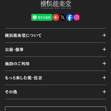
横浜能楽堂について
トップ
公演・催事
施設概要
トップ
横浜能楽堂が取り組んだ事業
施設のご利用
スケジュール
能舞台の歴史と特徴
トップ
アーカイブ
様々なお客様に向けて
もっと楽しむ能・狂言
本舞台
本舞台座席
トップ
第二舞台
その他
交通アクセス
能・狂言とは
研修室
YouTubeのご案内
お知らせ
能・狂言の歴史
楽屋
ショップのご案内