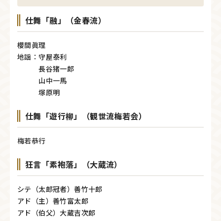
仕舞「融」（金春流）
櫻間眞理
地謡：守屋泰利
長谷猪一郎
山中一馬
塚原明
仕舞「遊行柳」（観世流梅若会）
梅若恭行
狂言「素袍落」（大蔵流）
シテ（太郎冠者）善竹十郎
アド（主）善竹富太郎
アド（伯父）大蔵吉次郎