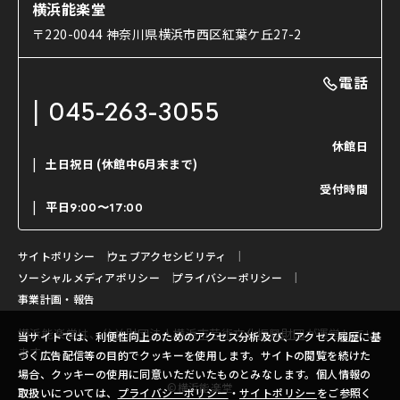
コラム
能舞台と演じ手
横浜能楽堂
ご利用の流れ
使用する道具
〒220-0044 神奈川県横浜市西区紅葉ケ丘27-2
OTABISHO
利用料金表
能・狂言の曲目説明
撮影について
まいらん
電話
はじめての鑑賞ガイド
パーティ等のご利用
チケット購入方法
045-263-3055
日本の古典芸能
LINE友達会員登録
休館日
土日祝日
(休館中6月末まで)
ご寄附について
受付時間
よくいただくご質問
平日
9:00〜17:00
お問い合わせ
サイトポリシー
ウェブアクセシビリティ
ソーシャルメディアポリシー
プライバシーポリシー
事業計画・報告
横浜能楽堂は、
公益財団法人横浜市芸術文化振興財団
が運営してい
当サイトでは、利便性向上のためのアクセス分析及び、アクセス履歴に基
ます。
づく広告配信等の目的でクッキーを使用します。サイトの閲覧を続けた
場合、クッキーの使用に同意いただいたものとみなします。個人情報の
©横浜能楽堂
取扱いについては、
プライバシーポリシー
・
サイトポリシー
をご参照く