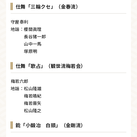
仕舞「三輪クセ」（金春流）
守屋泰利
地謡：櫻間眞理
長谷猪一郎
山中一馬
塚原明
仕舞「歌占」（観世流梅若会）
梅若六郎
地謡：松山隆雄
梅若靖紀
梅若晋矢
松山隆之
能「小鍛冶 白頭」（金剛流）