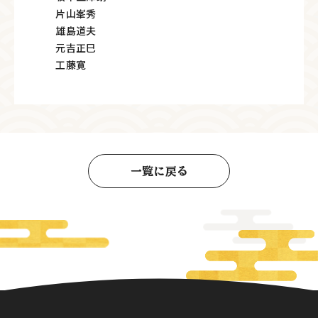
片山峯秀
雄島道夫
元吉正巳
工藤寛
一覧に戻る