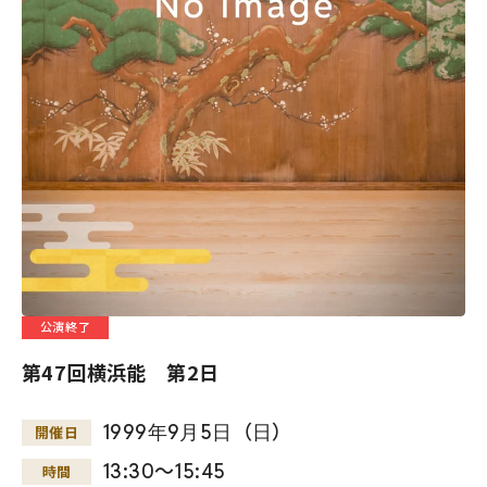
公演終了
第47回横浜能 第2日
1999
年
9
月
5
日
（
日
）
開催日
13:30～15:45
時間