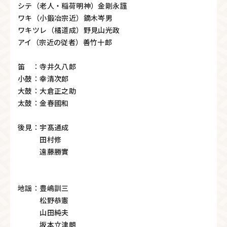
シテ（老人・稲荷明神）金剛永謹
ワキ（小鍛冶宗近）鏑木岑男
ワキツレ（橘道成）野見山光政
アイ（宗近の従者）善竹十郎
笛 ：寺井久八郎
小鼓：幸清次郎
大鼓：大倉正之助
太鼓：金春國和
後見：宇髙通成
田村修
遠藤勝實
地謡：豊嶋訓三
松野恭憲
山田純夫
坂本立津朗