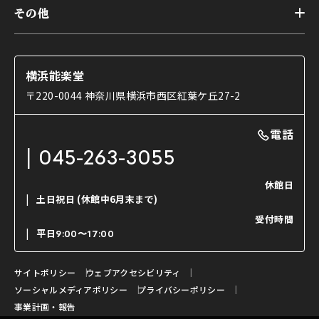
トップ
第二舞台
その他
交通アクセス
能・狂言とは
研修室
YouTubeのご案内
お知らせ
能・狂言の歴史
楽屋
ショップのご案内
コラム
能舞台と演じ手
横浜能楽堂
ご利用の流れ
使用する道具
〒220-0044 神奈川県横浜市西区紅葉ケ丘27-2
OTABISHO
利用料金表
能・狂言の曲目説明
撮影について
まいらん
電話
はじめての鑑賞ガイド
パーティ等のご利用
チケット購入方法
045-263-3055
日本の古典芸能
LINE友達会員登録
休館日
土日祝日
(休館中6月末まで)
ご寄附について
受付時間
よくいただくご質問
平日
9:00〜17:00
お問い合わせ
サイトポリシー
ウェブアクセシビリティ
ソーシャルメディアポリシー
プライバシーポリシー
事業計画・報告