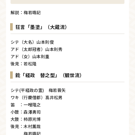
解説：梅若靖記
狂言「墨塗」（大蔵流）
シテ（大名）山本則俊
アド（太郎冠者）山本則秀
アド（女）山本則重
後見：若松隆
能「経政 替之型」（観世流）
シテ(平経政の霊) 梅若晋矢
ワキ（行慶僧都）髙井松男
笛 ：一噌隆之
小鼓：森澤勇司
大鼓：柿原光博
後見：木村薫哉
梅若靖記