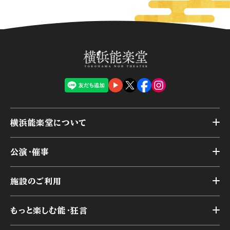
横浜能楽堂について
トップ
公演・催事
施設概要
トップ
横浜能楽堂が取り組んだ事業
施設のご利用
スケジュール
能舞台の歴史と特徴
トップ
アーカイブ
様々なお客様に向けて
もっと楽しむ能・狂言
本舞台
本舞台座席