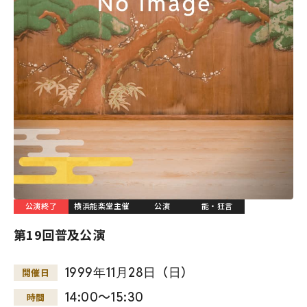
公演終了
横浜能楽堂主催
公演
能・狂言
第19回普及公演
1999
年
11
月
28
日
（
日
）
開催日
14:00～15:30
時間