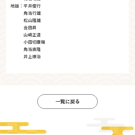
地謡：平井俊行
角当行雄
松山隆雄
会田昇
山崎正道
小田切康陽
角当直隆
井上燎治
一覧に戻る