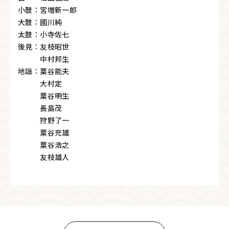
小鼓：宮増新一郎
大鼓：國川純
太鼓：小寺佐七
後見：友枝昭世
中村邦生
地謡：粟谷能夫
大村定
粟谷明生
長島茂
狩野了一
粟谷充雄
粟谷浩之
友枝雄人