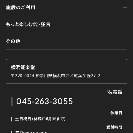
トップ
横浜能楽堂が取り組んだ事業
施設のご利用
スケジュール
能舞台の歴史と特徴
トップ
アーカイブ
様々なお客様に向けて
もっと楽しむ能・狂言
本舞台
本舞台座席
トップ
第二舞台
その他
交通アクセス
能・狂言とは
研修室
YouTubeのご案内
お知らせ
能・狂言の歴史
楽屋
ショップのご案内
コラム
能舞台と演じ手
横浜能楽堂
ご利用の流れ
使用する道具
〒220-0044 神奈川県横浜市西区紅葉ケ丘27-2
OTABISHO
利用料金表
能・狂言の曲目説明
撮影について
まいらん
電話
はじめての鑑賞ガイド
パーティ等のご利用
チケット購入方法
045-263-3055
日本の古典芸能
LINE友達会員登録
休館日
土日祝日
(休館中6月末まで)
ご寄附について
受付時間
よくいただくご質問
平日