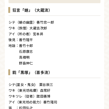
狂言「蛸」（大蔵流）
シテ（蛸の幽霊）善竹忠一郎
ワキ（旅僧）大蔵吉次郎
アイ（所の者）宮本昇
後見：善竹隆平
地謡：善竹十郎
石原康志
高橋明
野島伸仁
能「黒塚」（喜多流）
シテ(里女・鬼女) 粟谷辰三
ワキ（東光坊祐慶）森常好
ワキツレ（従者）舘田善博
アイ（東光坊の能力）善竹隆司
笛 ：松田弘之