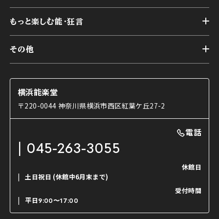
スケジュール
能舞台の歴史と特徴
トップ
アーカイブ
様々なお客様に向けて
もっと楽しむ能・狂言
本舞台
本舞台座席
トップ
第二舞台
その他
交通アクセス
能・狂言とは
研修室
YouTubeのご案内
お知らせ
能・狂言の歴史
楽屋
ショップのご案内
コラム
能舞台と演じ手
横浜能楽堂
ご利用の流れ
使用する道具
〒220-0044 神奈川県横浜市西区紅葉ケ丘27-2
OTABISHO
利用料金表
能・狂言の曲目説明
撮影について
まいらん
電話
はじめての鑑賞ガイド
パーティ等のご利用
チケット購入方法
045-263-3055
日本の古典芸能
LINE友達会員登録
休館日
土日祝日
(休館中6月末まで)
ご寄附について
受付時間
よくいただくご質問
平日
9:00〜17:00
お問い合わせ