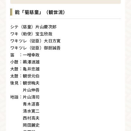
能「菊慈童」（観世流）
シテ（慈童）片山慶次郎
ワキ（勅使）宝生欣哉
ワキツレ（従臣）大日方寛
ワキツレ（従臣）御厨誠吾
笛 ：一噌幸政
小鼓：鵜澤速雄
大鼓：亀井忠雄
太鼓：観世元伯
後見：観世暁夫
片山伸吾
地謡：片山清司
青木道喜
清水寛二
西村高夫
岡田麗史