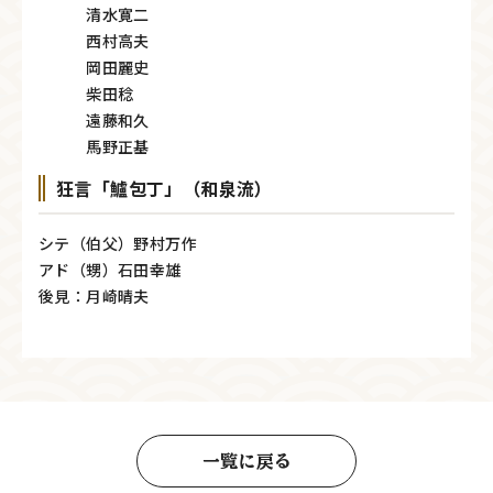
清水寛二
西村高夫
岡田麗史
柴田稔
遠藤和久
馬野正基
狂言「鱸包丁」（和泉流）
シテ（伯父）野村万作
アド（甥）石田幸雄
後見：月崎晴夫
一覧に戻る