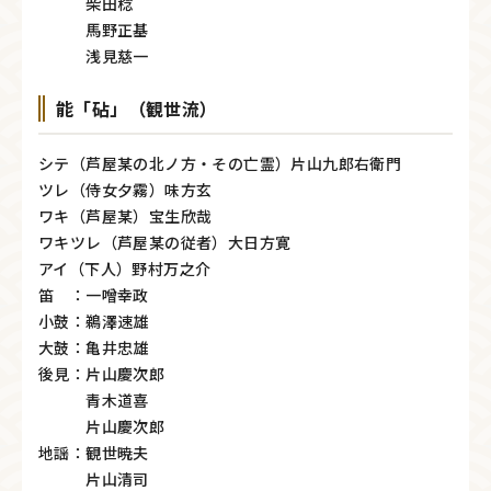
柴田稔
馬野正基
浅見慈一
能「砧」（観世流）
シテ（芦屋某の北ノ方・その亡霊）片山九郎右衛門
ツレ（侍女夕霧）味方玄
ワキ（芦屋某）宝生欣哉
ワキツレ（芦屋某の従者）大日方寛
アイ（下人）野村万之介
笛 ：一噌幸政
小鼓：鵜澤速雄
大鼓：亀井忠雄
後見：片山慶次郎
青木道喜
片山慶次郎
地謡：観世暁夫
片山清司