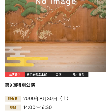
公演終了
横浜能楽堂主催
公演
能・狂言
第9回特別公演
2000
年
9
月
30
日
（土）
開催日
14:00～16:30
時間