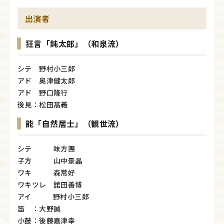
出演者
狂言「鈍太郎」（和泉流）
シテ 野村小三郎
アド 奥津健太郎
アド 野口隆行
後見：松田髙義
能「自然居士」（観世流）
シテ 味方團
子方 山中景晶
ワキ 森常好
ワキツレ 舘田善博
アイ 野村小三郎
笛 ：大野誠
小鼓：後藤嘉津幸