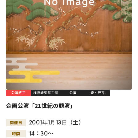
公演終了
横浜能楽堂主催
公演
能・狂言
企画公演「21世紀の競演」
2001
年
1
月
13
日
（土）
開催日
14：30～
時間