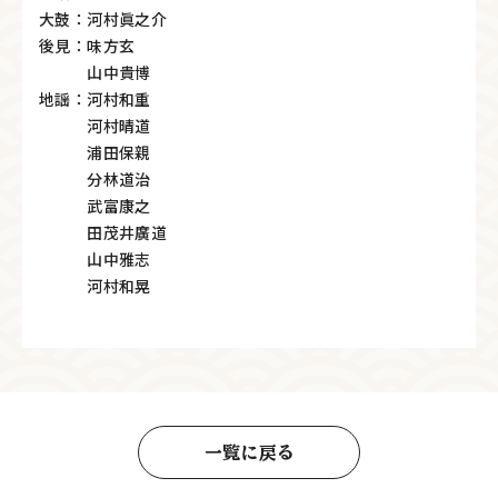
大鼓：河村眞之介
後見：味方玄
山中貴博
地謡：河村和重
河村晴道
浦田保親
分林道治
武富康之
田茂井廣道
山中雅志
河村和晃
一覧に戻る