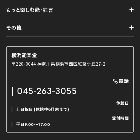
トップ
アーカイブ
様々なお客様に向けて
もっと楽しむ能・狂言
本舞台
本舞台座席
トップ
第二舞台
その他
交通アクセス
能・狂言とは
研修室
YouTubeのご案内
お知らせ
能・狂言の歴史
楽屋
ショップのご案内
コラム
能舞台と演じ手
横浜能楽堂
ご利用の流れ
使用する道具
〒220-0044 神奈川県横浜市西区紅葉ケ丘27-2
OTABISHO
利用料金表
能・狂言の曲目説明
撮影について
まいらん
電話
はじめての鑑賞ガイド
パーティ等のご利用
チケット購入方法
045-263-3055
日本の古典芸能
LINE友達会員登録
休館日
土日祝日
(休館中6月末まで)
ご寄附について
受付時間
よくいただくご質問
平日
9:00〜17:00
お問い合わせ