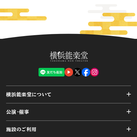
横浜能楽堂について
トップ
公演・催事
施設概要
トップ
横浜能楽堂が取り組んだ事業
施設のご利用
スケジュール
能舞台の歴史と特徴