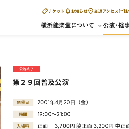
チケット
お知らせ
交通アクセス
お
横浜能楽堂について
公演・催
公演終了
第２９回普及公演
2001
年
4
月
20
日
（金）
開催日
19:00～21:00
時間
正面 3,700円 脇正面 3,200円 中正
入場料