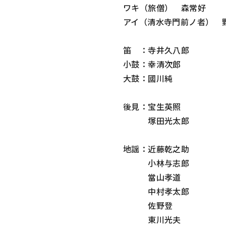
ワキ（旅僧） 森常好
アイ（清水寺門前ノ者） 
笛 ：寺井久八郎
小鼓：幸清次郎
大鼓：國川純
後見：宝生英照
塚田光太郎
地謡：近藤乾之助
小林与志郎
當山孝道
中村孝太郎
佐野登
東川光夫