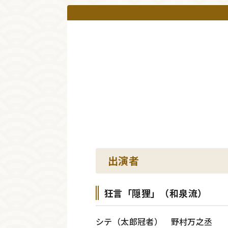
出演者
狂言「隠狸」（和泉流）
シテ（太郎冠者） 野村万之丞