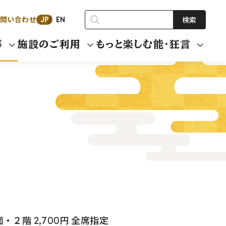
問い合わせ
検索
JP
EN
事
施設のご利用
もっと楽しむ能・狂言
面・２階 2,700円 全席指定