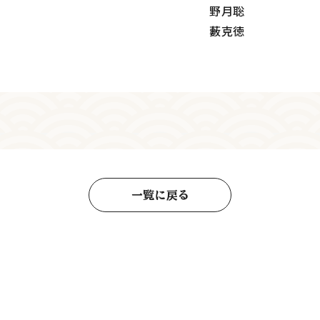
野月聡
藪克徳
一覧に戻る