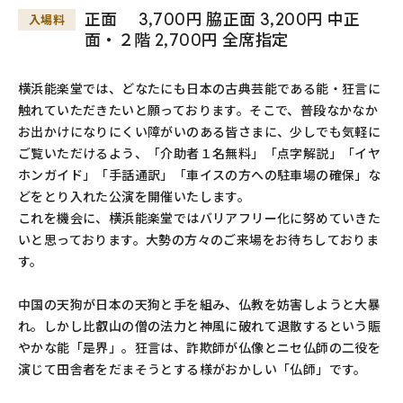
正面 3,700円 脇正面 3,200円 中正
入場料
面・２階 2,700円 全席指定
横浜能楽堂では、どなたにも日本の古典芸能である能・狂言に
触れていただきたいと願っております。そこで、普段なかなか
お出かけになりにくい障がいのある皆さまに、少しでも気軽に
ご覧いただけるよう、「介助者１名無料」「点字解説」「イヤ
ホンガイド」「手話通訳」「車イスの方への駐車場の確保」な
どをとり入れた公演を開催いたします。
これを機会に、横浜能楽堂ではバリアフリー化に努めていきた
いと思っております。大勢の方々のご来場をお待ちしておりま
す。
中国の天狗が日本の天狗と手を組み、仏教を妨害しようと大暴
れ。しかし比叡山の僧の法力と神風に破れて退散するという賑
やかな能「是界」。狂言は、詐欺師が仏像とニセ仏師の二役を
演じて田舎者をだまそうとする様がおかしい「仏師」です。