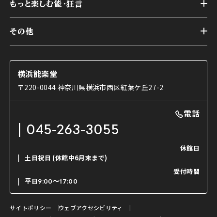
様々なお客様に向けて
もっと楽しむ能・狂言
本舞台
本舞台座席
トップ
第二舞台
その他
交通アクセス
能・狂言とは
研修室
YouTubeのご案内
お知らせ
能・狂言の歴史
楽屋
ショップのご案内
コラム
能舞台と演じ手
横浜能楽堂
ご利用の流れ
使用する道具
〒220-0044 神奈川県横浜市西区紅葉ケ丘27-2
OTABISHO
利用料金表
能・狂言の曲目説明
撮影について
まいらん
電話
はじめての鑑賞ガイド
パーティ等のご利用
チケット購入方法
045-263-3055
日本の古典芸能
LINE友達会員登録
休館日
土日祝日
(休館中6月末まで)
ご寄附について
受付時間
よくいただくご質問
平日
9:00〜17:00
お問い合わせ
サイトポリシー
ウェブアクセシビリティ