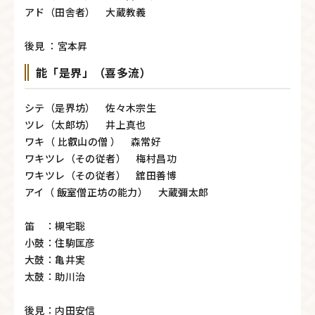
アド（田舎者） 大蔵教義
後見 ：宮本昇
能「是界」（喜多流）
シテ（是界坊） 佐々木宗生
ツレ（太郎坊） 井上真也
ワキ（ 比叡山の僧 ） 森常好
ワキツレ（その従者） 梅村昌功
ワキツレ（その従者） 舘田善博
アイ（ 飯室僧正坊の能力） 大蔵彌太郎
笛 ：槻宅聡
小鼓：住駒匡彦
大鼓：亀井実
太鼓：助川治
後見：内田安信