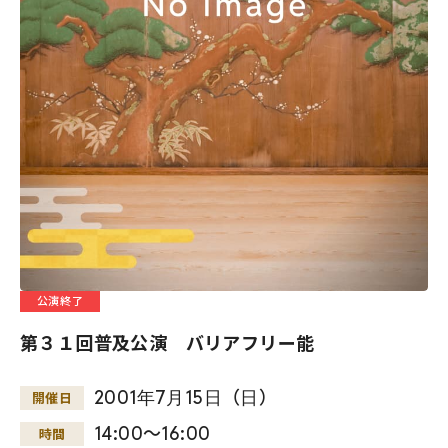
公演終了
第３１回普及公演 バリアフリー能
2001
年
7
月
15
日
（
日
）
開催日
14:00～16:00
時間