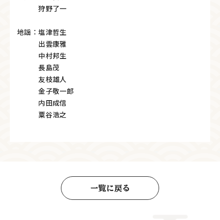
狩野了一
地謡：塩津哲生
出雲康雅
中村邦生
長島茂
友枝雄人
金子敬一郎
内田成信
粟谷浩之
一覧に戻る