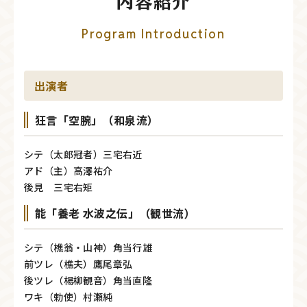
内容紹介
Program Introduction
出演者
狂言「空腕」（和泉流）
シテ（太郎冠者）三宅右近
アド（主）高澤祐介
後見 三宅右矩
能「養老 水波之伝」（観世流）
シテ（樵翁・山神）角当行雄
前ツレ（樵夫）鷹尾章弘
後ツレ（楊柳観音）角当直隆
ワキ（勅使）村瀬純