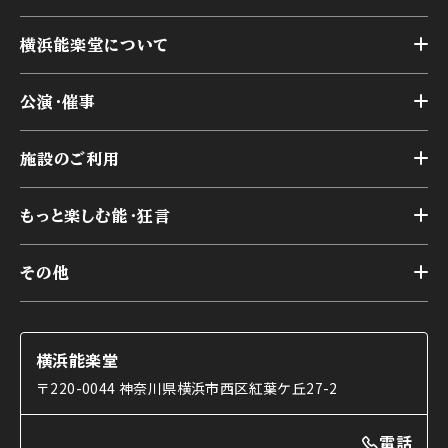
横浜能楽堂について
トップ
公演・催事
施設概要
トップ
横浜能楽堂が取り組んだ事業
施設のご利用
スケジュール
能舞台の歴史と特徴
トップ
アーカイブ
様々なお客様に向けて
もっと楽しむ能・狂言
本舞台
本舞台座席
トップ
第二舞台
その他
交通アクセス
能・狂言とは
研修室
YouTubeのご案内
お知らせ
能・狂言の歴史
楽屋
ショップのご案内
コラム
能舞台と演じ手
横浜能楽堂
ご利用の流れ
使用する道具
〒220-0044 神奈川県横浜市西区紅葉ケ丘27-2
OTABISHO
利用料金表
能・狂言の曲目説明
撮影について
まいらん
電話