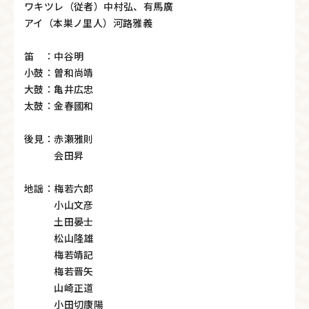
ワキツレ（従者）中村弘、有馬廣
アイ（本巣ノ里人）河路雅義
笛 ：中谷明
小鼓：曽和尚靖
大鼓：亀井広忠
太鼓：金春國和
後見：赤瀬雅則
会田昇
地謡：梅若六郎
小山文彦
土田晏士
松山隆雄
梅若靖記
梅若晋矢
山崎正道
小田切康陽