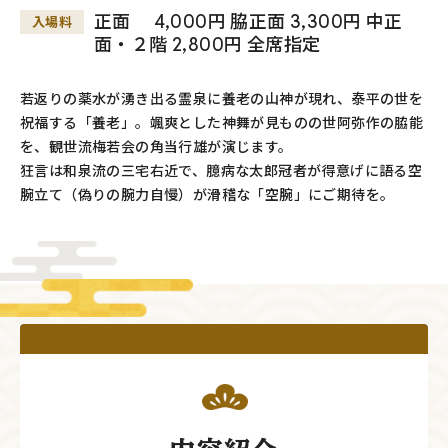
正面 4,000円 脇正面 3,300円 中正
入場料
面・２階 2,800円 全席指定
若返りの薬水が湧き出る霊泉に養老の山神が現れ、泰平の世を
祝福する「養老」。颯爽とした神舞が見ものの世阿弥作の脇能
を、観世流梅若会の角当行雄が演じます。
狂言は和泉流の三宅右近で、臆病な太郎冠者が得意げに語る空
腕立て（偽りの腕力自慢）が滑稽な「空腕」にご期待を。