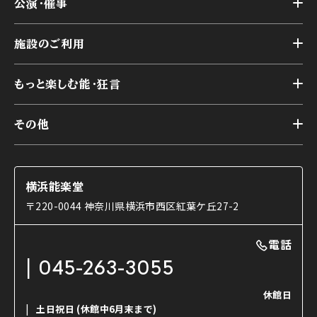
公演・催事
施設概要
トップ
横浜能楽堂が取り組んだ事業
施設のご利用
スケジュール
能舞台の歴史と特徴
トップ
アーカイブ
様々なお客様に向けて
もっと楽しむ能・狂言
本舞台
本舞台座席
トップ
第二舞台
その他
交通アクセス
能・狂言とは
研修室
YouTubeのご案内
お知らせ
能・狂言の歴史
楽屋
ショップのご案内
コラム
能舞台と演じ手
横浜能楽堂
ご利用の流れ
使用する道具
〒220-0044 神奈川県横浜市西区紅葉ケ丘27-2
OTABISHO
利用料金表
能・狂言の曲目説明
撮影について
まいらん
電話
はじめての鑑賞ガイド
パーティ等のご利用
チケット購入方法
045-263-3055
日本の古典芸能
LINE友達会員登録
休館日
土日祝日
(休館中6月末まで)
ご寄附について