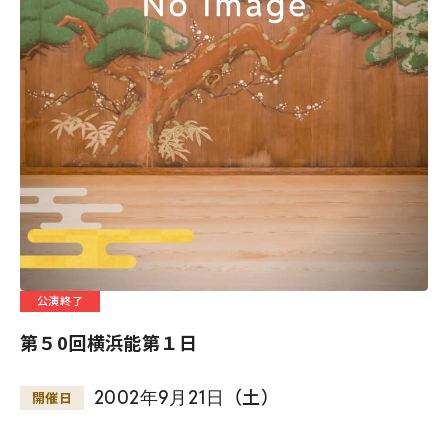
公演終了
第５0回横浜能第１日
2002
年
9
月
21
日
（土）
開催日