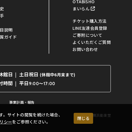
OTABISHO
まいらん
史
手
チケット購入方法
LINE友達会員登録
目説明
ご寄附について
賞ガイド
よくいただくご質問
お問い合わせ
休館日
土日祝日
(休館中6月末まで)
平日
付時間
9:00〜17:00
事業計画・報告
す。サイトの閲覧を続けた場合、
©横浜能楽堂
閉じる
リシー
をご参照ください。