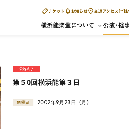
チケット
お知らせ
交通アクセス
お
横浜能楽堂について
公演・催
公演終了
第５0回横浜能第３日
2002
年
9
月
23
日
（
月
）
開催日