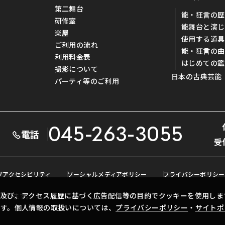
第二舞台
能・狂言の歴
研修室
能舞台と演じ
楽屋
使用する道具
ご利用の流れ
能・狂言の曲
利用料金表
はじめての鑑
撮影について
日本の古典芸能
パーティ等のご利用
045-263-3055
電話
受
ブアクセシビリティ
ソーシャルメディアポリシー
プライバシーポリシー
及び、アクセス履歴に基づく広告配信等の目的でクッキーを使用しま
ています。
ます。個人情報の取扱いについては、
プライバシーポリシー
・
サイトポ