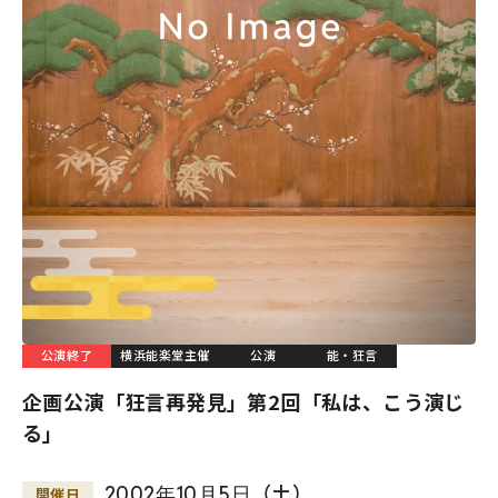
公演終了
横浜能楽堂主催
公演
能・狂言
企画公演「狂言再発見」第2回「私は、こう演じ
る」
2002
年
10
月
5
日
（土）
開催日