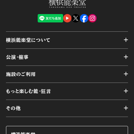
横浜能楽堂について
トップ
公演・催事
施設概要
トップ
横浜能楽堂が取り組んだ事業
施設のご利用
スケジュール
能舞台の歴史と特徴
トップ
アーカイブ
様々なお客様に向けて
もっと楽しむ能・狂言
本舞台
本舞台座席
トップ
第二舞台
その他
交通アクセス
能・狂言とは
研修室
YouTubeのご案内
お知らせ
能・狂言の歴史
楽屋
ショップのご案内
コラム
能舞台と演じ手