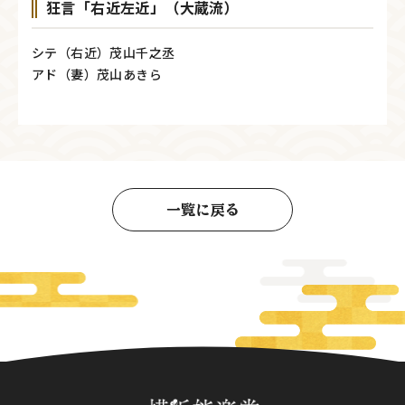
狂言「右近左近」（大蔵流）
シテ（右近）茂山千之丞
アド（妻）茂山あきら
一覧に戻る