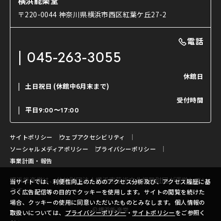
横浜能楽堂
ご利用の流れ
使用する道具
〒220-0044 神奈川県横浜市西区紅葉ケ丘27-2
OTABISHO
利用料金表
能・狂言の曲目説明
撮影について
まいらん
電話
はじめての鑑賞ガイド
パーティ等のご利用
チケット購入方法
045-263-3055
日本の古典芸能
LINE友達会員登録
休館日
土日祝日
(休館中6月末まで)
ご寄附について
受付時間
よくいただくご質問
平日
9:00〜17:00
お問い合わせ
サイトポリシー
ウェブアクセシビリティ
ソーシャルメディアポリシー
プライバシーポリシー
事業計画・報告
横浜能楽堂は、
公益財団法人横浜市芸術文化振興財団
が運営してい
当サイトでは、利便性向上のためのアクセス分析及び、アクセス履歴に基
ます。
づく広告配信等の目的でクッキーを使用します。サイトの閲覧を続けた
場合、クッキーの使用に同意いただいたものとみなします。個人情報の
©横浜能楽堂
取扱いについては、
プライバシーポリシー
・
サイトポリシー
をご参照く