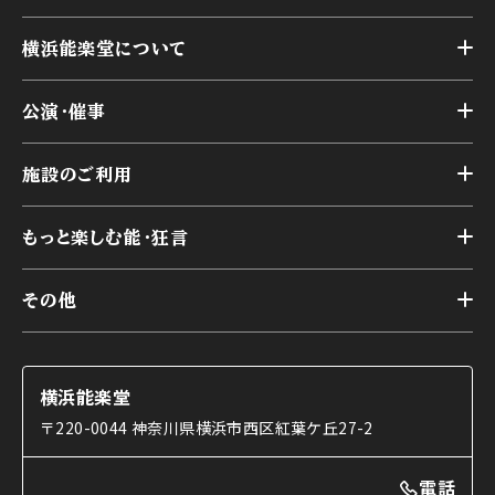
横浜能楽堂について
トップ
公演・催事
施設概要
トップ
横浜能楽堂が取り組んだ事業
施設のご利用
スケジュール
能舞台の歴史と特徴
トップ
アーカイブ
様々なお客様に向けて
もっと楽しむ能・狂言
本舞台
本舞台座席
トップ
第二舞台
その他
交通アクセス
能・狂言とは
研修室
YouTubeのご案内
お知らせ
能・狂言の歴史
楽屋
ショップのご案内
コラム
能舞台と演じ手
横浜能楽堂
ご利用の流れ
使用する道具
〒220-0044 神奈川県横浜市西区紅葉ケ丘27-2
OTABISHO
利用料金表
能・狂言の曲目説明
撮影について
まいらん
電話