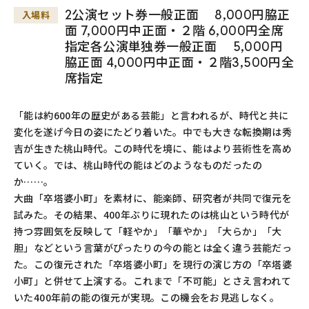
2公演セット券一般正面 8,000円脇正
入場料
面 7,000円中正面・２階 6,000円全席
指定各公演単独券一般正面 5,000円
脇正面 4,000円中正面・２階3,500円全
席指定
「能は約600年の歴史がある芸能」と言われるが、時代と共に
変化を遂げ今日の姿にたどり着いた。中でも大きな転換期は秀
吉が生きた桃山時代。この時代を境に、能はより芸術性を高め
ていく。では、桃山時代の能はどのようなものだったの
か……。
大曲「卒塔婆小町」を素材に、能楽師、研究者が共同で復元を
試みた。その結果、400年ぶりに現れたのは桃山という時代が
持つ雰囲気を反映して「軽やか」「華やか」「大らか」「大
胆」などという言葉がぴったりの今の能とは全く違う芸能だっ
た。この復元された「卒塔婆小町」を現行の演じ方の「卒塔婆
小町」と併せて上演する。これまで「不可能」とさえ言われて
いた400年前の能の復元が実現。この機会をお見逃しなく。