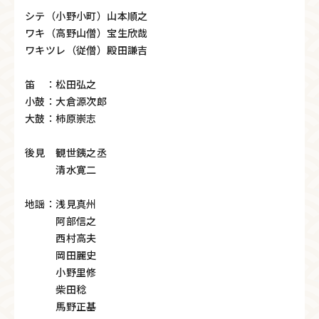
シテ（小野小町）山本順之
ワキ（高野山僧）宝生欣哉
ワキツレ（従僧）殿田謙吉
笛 ：松田弘之
小鼓：大倉源次郎
大鼓：柿原崇志
後見 観世銕之丞
清水寛二
地謡：浅見真州
阿部信之
西村高夫
岡田麗史
小野里修
柴田稔
馬野正基