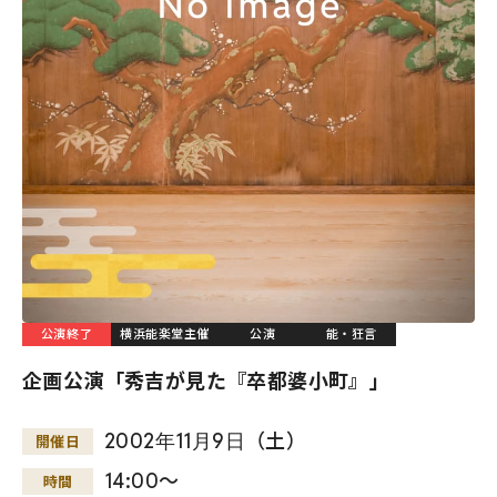
公演終了
横浜能楽堂主催
公演
能・狂言
企画公演「秀吉が見た『卒都婆小町』」
2002
年
11
月
9
日
（土）
開催日
14:00～
時間