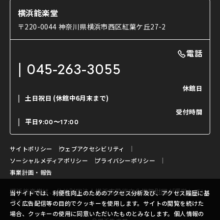
ショップのご案内
コラム
能舞台と演じ手
横浜能楽堂
ご利用の流れ
使用する道具
〒220-0044 神奈川県横浜市西区紅葉ケ丘27-2
OTABISHO
利用料金表
能・狂言の曲目説明
撮影について
まいらん
電話
はじめての鑑賞ガイド
パーティ等のご利用
チケット購入方法
045-263-3055
日本の古典芸能
LINE友達会員登録
休館日
土日祝日
(休館中6月末まで)
ご寄附について
受付時間
よくいただくご質問
平日
9:00〜17:00
お問い合わせ
サイトポリシー
ウェブアクセシビリティ
ソーシャルメディアポリシー
プライバシーポリシー
事業計画・報告
横浜能楽堂は、
公益財団法人横浜市芸術文化振興財団
が運営してい
当サイトでは、利便性向上のためのアクセス分析及び、アクセス履歴に基
ます。
づく広告配信等の目的でクッキーを使用します。サイトの閲覧を続けた
場合、クッキーの使用に同意いただいたものとみなします。個人情報の