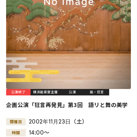
公演終了
横浜能楽堂主催
公演
能・狂言
企画公演「狂言再発見」第3回 語リと舞の美学
2002
年
11
月
23
日
（土）
開催日
14:00～
時間