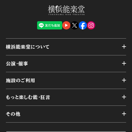
横浜能楽堂について
トップ
公演・催事
施設概要
トップ
横浜能楽堂が取り組んだ事業
施設のご利用
スケジュール
能舞台の歴史と特徴
トップ
アーカイブ
様々なお客様に向けて
もっと楽しむ能・狂言
本舞台
本舞台座席
トップ
第二舞台
その他
交通アクセス
能・狂言とは
研修室
YouTubeのご案内
お知らせ
能・狂言の歴史
楽屋