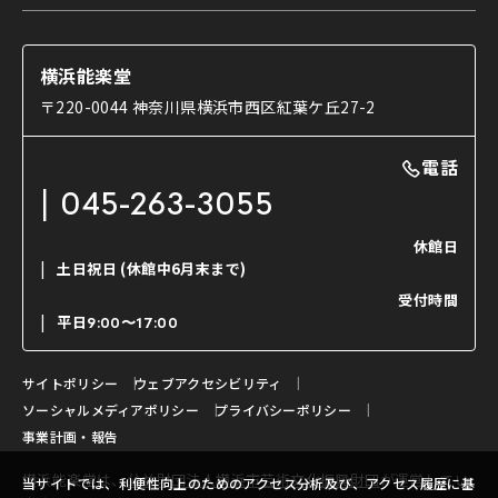
研修室
YouTubeのご案内
お知らせ
能・狂言の歴史
楽屋
ショップのご案内
コラム
能舞台と演じ手
横浜能楽堂
ご利用の流れ
使用する道具
〒220-0044 神奈川県横浜市西区紅葉ケ丘27-2
OTABISHO
利用料金表
能・狂言の曲目説明
撮影について
まいらん
電話
はじめての鑑賞ガイド
パーティ等のご利用
チケット購入方法
045-263-3055
日本の古典芸能
LINE友達会員登録
休館日
土日祝日
(休館中6月末まで)
ご寄附について
受付時間
よくいただくご質問
平日
9:00〜17:00
お問い合わせ
サイトポリシー
ウェブアクセシビリティ
ソーシャルメディアポリシー
プライバシーポリシー
事業計画・報告
横浜能楽堂は、
公益財団法人横浜市芸術文化振興財団
が運営してい
当サイトでは、利便性向上のためのアクセス分析及び、アクセス履歴に基