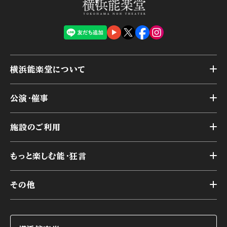
横浜能楽堂について
トップ
公演・催事
施設概要
トップ
横浜能楽堂が取り組んだ事業
施設のご利用
スケジュール
能舞台の歴史と特徴
トップ
アーカイブ
様々なお客様に向けて
もっと楽しむ能・狂言
本舞台
本舞台座席
トップ
第二舞台
その他
交通アクセス
能・狂言とは
研修室
YouTubeのご案内
お知らせ
能・狂言の歴史
楽屋
ショップのご案内
コラム
能舞台と演じ手