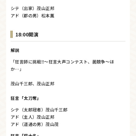
シテ（出家）茂山正邦
アド（都の男）松本薫
18:00開演
解説
「狂言師に挑戦‼～狂言大声コンテスト、菌競争～ほ
か…」
茂山千三郎、茂山正邦
狂言「太刀奪」
シテ（太郎冠者）茂山千三郎
アド（主人）茂山正邦
アド（道通の男）茂山茂
狂言「萩大名」