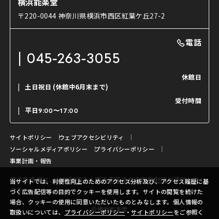
横浜能楽堂
ご利用の流れ
使用する道具
〒220-0044 神奈川県横浜市西区紅葉ケ丘27-2
OTABISHO
利用料金表
能・狂言の曲目説明
撮影について
まいらん
電話
はじめての鑑賞ガイド
パーティ等のご利用
チケット購入方法
045-263-3055
日本の古典芸能
LINE友達会員登録
休館日
土日祝日
(休館中6月末まで)
ご寄附について
受付時間
よくいただくご質問
平日
9:00〜17:00
お問い合わせ
サイトポリシー
ウェブアクセシビリティ
ソーシャルメディアポリシー
プライバシーポリシー
事業計画・報告
横浜能楽堂は、
公益財団法人横浜市芸術文化振興財団
が運営してい
当サイトでは、利便性向上のためのアクセス分析及び、アクセス履歴に基
ます。
づく広告配信等の目的でクッキーを使用します。サイトの閲覧を続けた
場合、クッキーの使用に同意いただいたものとみなします。個人情報の
©横浜能楽堂
取扱いについては、
プライバシーポリシー
・
サイトポリシー
をご参照く