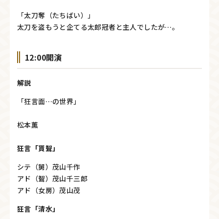
「太刀奪（たちばい）」
太刀を盗もうと企てる太郎冠者と主人でしたが…。
12:00開演
解説
「狂言面…の世界」
松本薫
狂言「貰聟」
シテ（舅）茂山千作
アド（聟）茂山千三郎
アド（女房）茂山茂
狂言「清水」