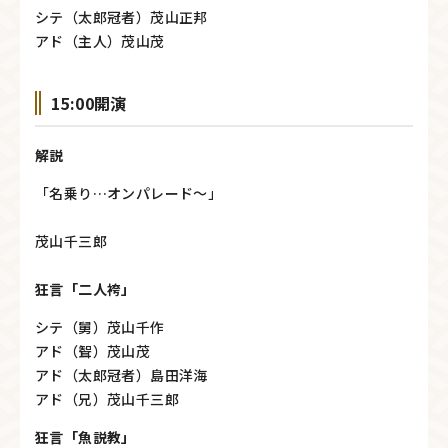
シテ（太郎冠者）茂山正邦
アド（主人）茂山茂
15:00開演
解説
「名乗り…オンパレード～」
茂山千三郎
狂言「二人袴」
シテ（舅）茂山千作
アド（聟）茂山茂
アド（太郎冠者）島田洋海
アド（兄）茂山千三郎
狂言「魚説教」