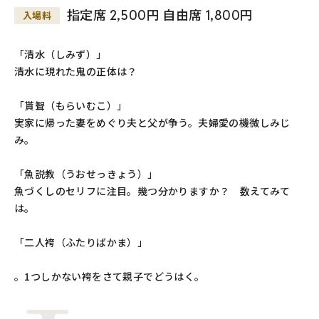
指定席 2,500円 自由席 1,800円
入場料
「清水（しみず）」
清水に現れた鬼の正体は？
「貰聟（もらいむこ）」
実家に帰った妻をめぐり夫と父が争う。夫婦愛の機微しみじ
み。
「魚説教（うおせっきょう）」
魚づくしのセリフに注目。幾つ分かりますか？ 数えてみて
は。
「二人袴（ふたりばかま）」
。1つしかない袴をさて親子でどうはく。