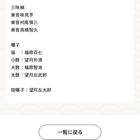
三味線
東音味見亨
東音村尾愼三
東音高橋智久
囃子
笛 ：福原百七
小鼓：望月朴清
大鼓：福原智浩
太鼓：望月左武郎
陰囃子：望月左太郎
一覧に戻る