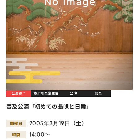
公演終了
横浜能楽堂主催
公演
邦楽
普及公演「初めての長唄と日舞」
2005
年
3
月
19
日
（土）
開催日
14:00～
時間