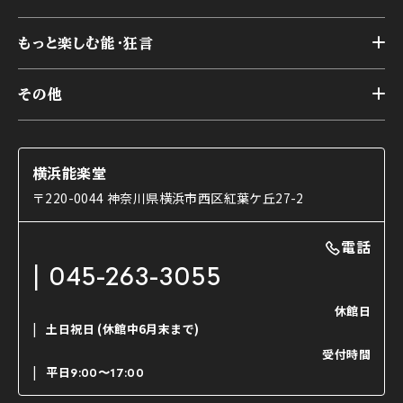
スケジュール
能舞台の歴史と特徴
トップ
アーカイブ
様々なお客様に向けて
もっと楽しむ能・狂言
本舞台
本舞台座席
トップ
第二舞台
その他
交通アクセス
能・狂言とは
研修室
YouTubeのご案内
お知らせ
能・狂言の歴史
楽屋
ショップのご案内
コラム
能舞台と演じ手
横浜能楽堂
ご利用の流れ
使用する道具
〒220-0044 神奈川県横浜市西区紅葉ケ丘27-2
OTABISHO
利用料金表
能・狂言の曲目説明
撮影について
まいらん
電話
はじめての鑑賞ガイド
パーティ等のご利用
チケット購入方法
045-263-3055
日本の古典芸能
LINE友達会員登録
休館日
土日祝日
(休館中6月末まで)
ご寄附について
受付時間
よくいただくご質問
平日
9:00〜17:00
お問い合わせ