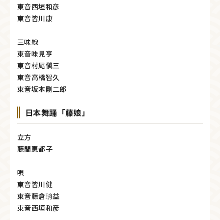
東音西垣和彦
東音皆川康
三味線
東音味見亨
東音村尾愼三
東音高橋智久
東音坂本剛二郎
日本舞踊「藤娘」
立方
藤間恵都子
唄
東音皆川健
東音藤倉珘益
東音西垣和彦