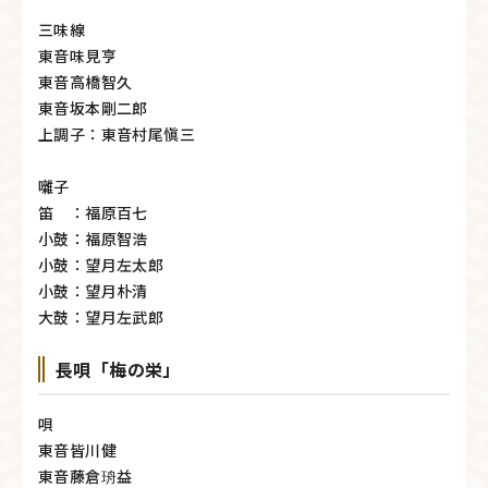
三味線
東音味見亨
東音高橋智久
東音坂本剛二郎
上調子：東音村尾愼三
囃子
笛 ：福原百七
小鼓：福原智浩
小鼓：望月左太郎
小鼓：望月朴清
大鼓：望月左武郎
長唄「梅の栄」
唄
東音皆川健
東音藤倉珘益