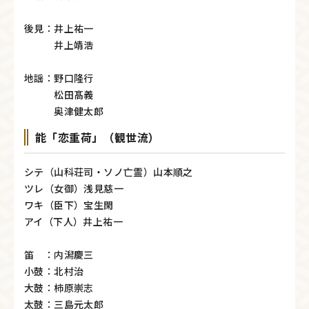
後見：井上祐一
井上靖浩
地謡：野口隆行
松田髙義
奥津健太郎
能「恋重荷」（観世流）
シテ（山科荘司・ソノ亡霊）山本順之
ツレ（女御）浅見慈一
ワキ（臣下）宝生閑
アイ（下人）井上祐一
笛 ：内潟慶三
小鼓：北村治
大鼓：柿原崇志
太鼓：三島元太郎