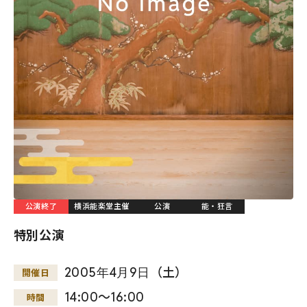
公演終了
横浜能楽堂主催
公演
能・狂言
特別公演
2005
年
4
月
9
日
（土）
開催日
14:00～16:00
時間