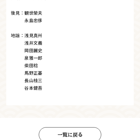
後見：観世榮夫
永島忠侈
地謡：浅見真州
浅井文義
岡田麗史
泉雅一郎
柴田稔
馬野正基
長山桂三
谷本健吾
一覧に戻る