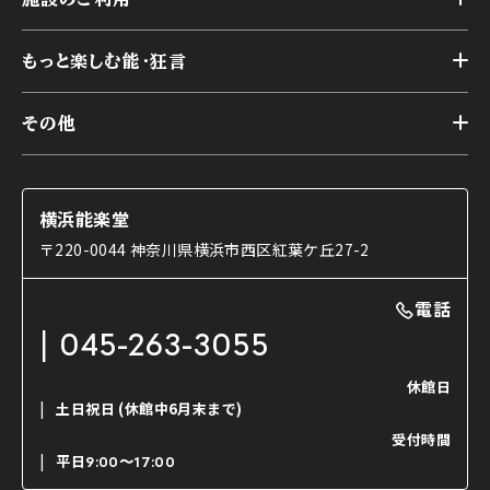
スケジュール
能舞台の歴史と特徴
トップ
アーカイブ
様々なお客様に向けて
もっと楽しむ能・狂言
本舞台
本舞台座席
トップ
第二舞台
その他
交通アクセス
能・狂言とは
研修室
YouTubeのご案内
お知らせ
能・狂言の歴史
楽屋
ショップのご案内
コラム
能舞台と演じ手
横浜能楽堂
ご利用の流れ
使用する道具
〒220-0044 神奈川県横浜市西区紅葉ケ丘27-2
OTABISHO
利用料金表
能・狂言の曲目説明
撮影について
まいらん
電話
はじめての鑑賞ガイド
パーティ等のご利用
チケット購入方法
045-263-3055
日本の古典芸能
LINE友達会員登録
休館日
土日祝日
(休館中6月末まで)
ご寄附について
受付時間
よくいただくご質問
平日
9:00〜17:00