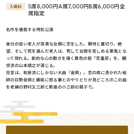
S席8,000円A席7,000円B席6,000円全
入場料
席指定
名作を堪能する特別公演
身分の低い老人が高貴な女御に恋をした。期待と裏切り、絶
望、そして死を選んだ老人は、死して女御を苦しめる悪鬼とな
って現れる。劇的な心の動きを描く異色の能「恋重荷」を、観
世流の山本順之が演じる。
狂言は、和泉流にしかない大曲「金岡」。恋の病に憑かれた絵
師の巨勢金岡と嫉妬に怒る妻とのやりとりが見どころのこの曲
を老練の野村又三郎と新進の小三郎の親子で。