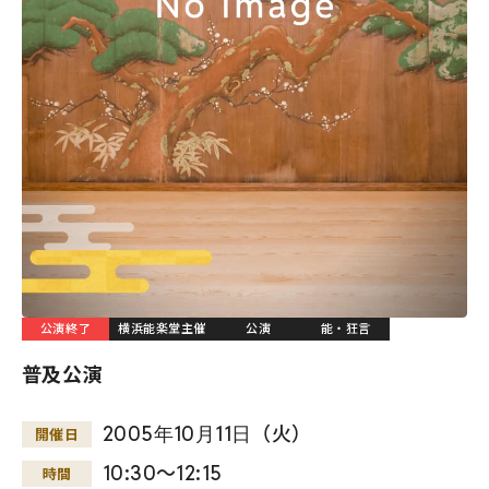
公演終了
横浜能楽堂主催
公演
能・狂言
普及公演
2005
年
10
月
11
日
（火）
開催日
10:30～12:15
時間