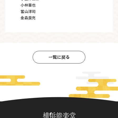
小林晋也
當山淳司
金森良充
一覧に戻る