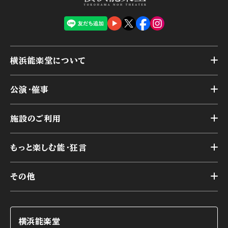
横浜能楽堂について
トップ
公演・催事
施設概要
トップ
横浜能楽堂が取り組んだ事業
施設のご利用
スケジュール
能舞台の歴史と特徴
トップ
アーカイブ
様々なお客様に向けて
もっと楽しむ能・狂言
本舞台
本舞台座席
トップ
第二舞台
その他
交通アクセス
能・狂言とは
研修室
YouTubeのご案内
お知らせ
能・狂言の歴史
楽屋
ショップのご案内
コラム
能舞台と演じ手
横浜能楽堂
ご利用の流れ