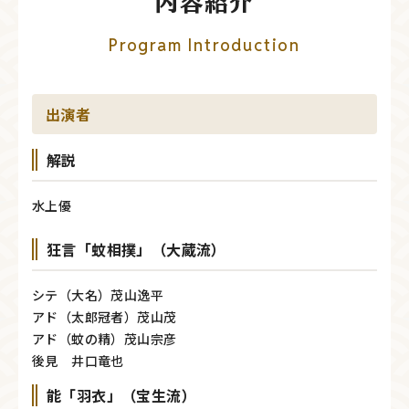
内容紹介
Program Introduction
出演者
解説
水上優
狂言「蚊相撲」（大蔵流）
シテ（大名）茂山逸平
アド（太郎冠者）茂山茂
アド（蚊の精）茂山宗彦
後見 井口竜也
能「羽衣」（宝生流）