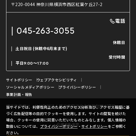
使用する道具
〒220-0044 神奈川県横浜市西区紅葉ケ丘27-2
OTABISHO
利用料金表
能・狂言の曲目説明
撮影について
まいらん
電話
はじめての鑑賞ガイド
パーティ等のご利用
チケット購入方法
045-263-3055
日本の古典芸能
LINE友達会員登録
休館日
土日祝日
(休館中6月末まで)
ご寄附について
受付時間
よくいただくご質問
平日
9:00〜17:00
お問い合わせ
サイトポリシー
ウェブアクセシビリティ
ソーシャルメディアポリシー
プライバシーポリシー
事業計画・報告
横浜能楽堂は、
公益財団法人横浜市芸術文化振興財団
が運営してい
当サイトでは、利便性向上のためのアクセス分析及び、アクセス履歴に基
ます。
づく広告配信等の目的でクッキーを使用します。サイトの閲覧を続けた
場合、クッキーの使用に同意いただいたものとみなします。個人情報の
©横浜能楽堂
取扱いについては、
プライバシーポリシー
・
サイトポリシー
をご参照く
ださい。