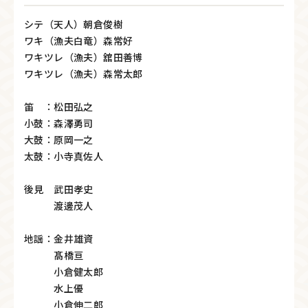
シテ（天人）朝倉俊樹
ワキ（漁夫白竜）森常好
ワキツレ（漁夫）舘田善博
ワキツレ（漁夫）森常太郎
笛 ：松田弘之
小鼓：森澤勇司
大鼓：原岡一之
太鼓：小寺真佐人
後見 武田孝史
渡邊茂人
地謡：金井雄資
髙橋亘
小倉健太郎
水上優
小倉伸二郎