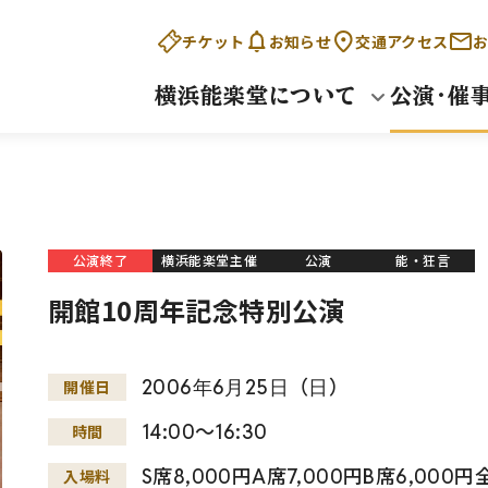
チケット
お知らせ
交通アクセス
お
横浜能楽堂について
公演・催
公演終了
横浜能楽堂主催
公演
能・狂言
開館10周年記念特別公演
2006
年
6
月
25
日
（
日
）
開催日
14:00～16:30
時間
S席8,000円A席7,000円B席6,000
入場料