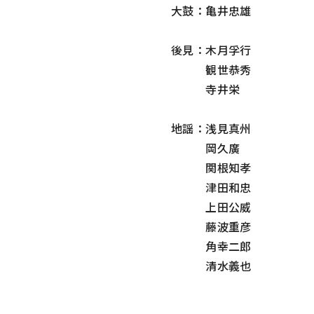
大鼓：亀井忠雄
後見：木月孚行
観世恭秀
寺井栄
地謡：浅見真州
岡久廣
関根知孝
津田和忠
上田公威
藤波重彦
角幸二郎
清水義也