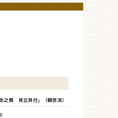
年之舞 貝立貝付」（観世流）
和