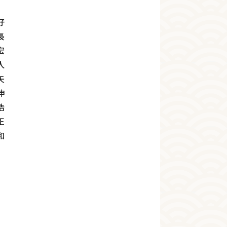
好
長
宏
人
矢
伸
浩
正
和