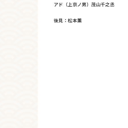
アド（上京ノ男）茂山千之丞
後見：松本薫