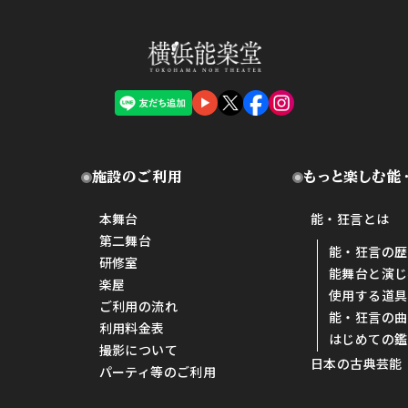
施設のご利用
もっと楽しむ能
本舞台
能・狂言とは
第二舞台
能・狂言の歴
研修室
能舞台と演じ
楽屋
使用する道具
ご利用の流れ
能・狂言の曲
利用料金表
はじめての鑑
撮影について
日本の古典芸能
パーティ等のご利用