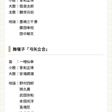
大鼓：佃良太郎
太鼓：観世元伯
地謡：豊嶋三千春
廣田幸稔
田中敏文
舞囃子「弓矢立合」
笛 ：一噌仙幸
小鼓：曾和正博
大鼓：安福建雄
地謡：野村四郎
岡久廣
武田宗和
本田光洋
髙橋忍