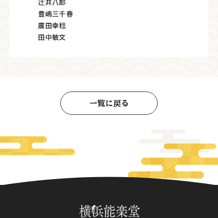
辻井八郎
豊嶋三千春
廣田幸稔
田中敏文
一覧に戻る