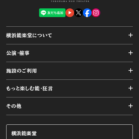
横浜能楽堂について
トップ
公演・催事
施設概要
トップ
横浜能楽堂が取り組んだ事業
施設のご利用
スケジュール
能舞台の歴史と特徴
トップ
アーカイブ
様々なお客様に向けて
もっと楽しむ能・狂言
本舞台
本舞台座席
トップ
第二舞台
その他
交通アクセス
能・狂言とは
研修室
YouTubeのご案内
お知らせ
能・狂言の歴史
楽屋
ショップのご案内
コラム
能舞台と演じ手
横浜能楽堂
ご利用の流れ