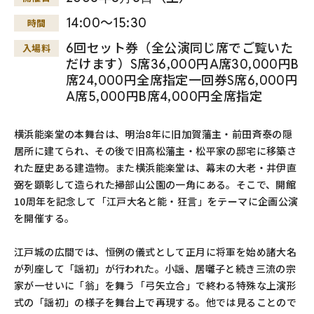
14:00～15:30
時間
6回セット券（全公演同じ席でご覧いた
入場料
だけます）S席36,000円A席30,000円B
席24,000円全席指定一回券S席6,000円
A席5,000円B席4,000円全席指定
横浜能楽堂の本舞台は、明治8年に旧加賀藩主・前田斉泰の隠
居所に建てられ、その後で旧高松藩主・松平家の邸宅に移築さ
れた歴史ある建造物。また横浜能楽堂は、幕末の大老・井伊直
弼を顕彰して造られた掃部山公園の一角にある。そこで、開館
10周年を記念して「江戸大名と能・狂言」をテーマに企画公演
を開催する。
江戸城の広間では、恒例の儀式として正月に将軍を始め諸大名
が列座して「謡初」が行われた。小謡、居囃子と続き三流の宗
家が一せいに「翁」を舞う「弓矢立合」で終わる特殊な上演形
式の「謡初」の様子を舞台上で再現する。他では見ることので