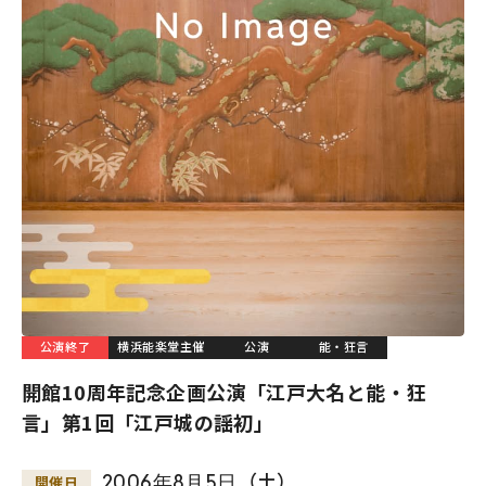
公演終了
横浜能楽堂主催
公演
能・狂言
開館10周年記念企画公演「江戸大名と能・狂
言」第1回「江戸城の謡初」
2006
年
8
月
5
日
（土）
開催日