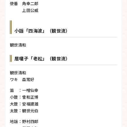
使番 角幸二郎
上田公威
小謡「四海波」（観世流）
観世清和
居囃子「老松」（観世流）
観世清和
ワキ 森常好
笛 ：一噌仙幸
小鼓：曾和正博
大鼓：安福建雄
太鼓：観世元伯
地謡：野村四郎