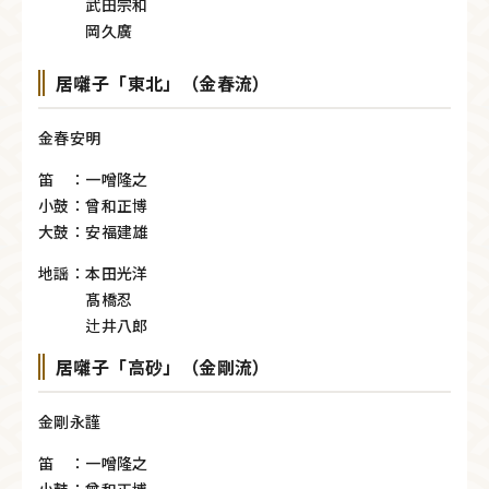
武田宗和
岡久廣
居囃子「東北」（金春流）
金春安明
笛 ：一噌隆之
小鼓：曾和正博
大鼓：安福建雄
地謡：本田光洋
髙橋忍
辻井八郎
居囃子「高砂」（金剛流）
金剛永謹
笛 ：一噌隆之
小鼓：曾和正博