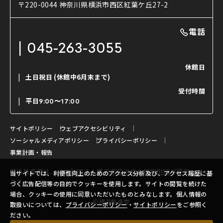
使用する道具
〒220-0044 神奈川県横浜市西区紅葉ケ丘27-2
OTABISHO
利用料金表
能・狂言の曲目説明
撮影について
まいらん
電話
はじめての鑑賞ガイド
パーティ等のご利用
チケット購入方法
045-263-3055
日本の古典芸能
LINE友達会員登録
休館日
土日祝日
(休館中6月末まで)
ご寄附について
受付時間
よくいただくご質問
平日
9:00〜17:00
お問い合わせ
サイトポリシー
ウェブアクセシビリティ
ソーシャルメディアポリシー
プライバシーポリシー
事業計画・報告
横浜能楽堂は、
公益財団法人横浜市芸術文化振興財団
が運営してい
当サイトでは、利便性向上のためのアクセス分析及び、アクセス履歴に基
ます。
づく広告配信等の目的でクッキーを使用します。サイトの閲覧を続けた
場合、クッキーの使用に同意いただいたものとみなします。個人情報の
©横浜能楽堂
取扱いについては、
プライバシーポリシー
・
サイトポリシー
をご参照く
ださい。