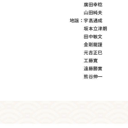
廣田幸稔
山田純夫
地謡：宇髙通成
坂本立津朗
田中敏文
金剛龍謹
元吉正巳
工藤寛
遠藤勝實
熊谷伸一