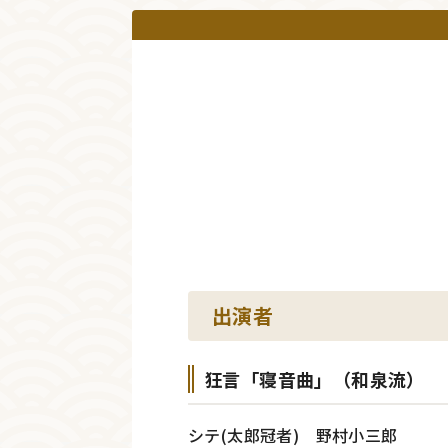
出演者
狂言「寝音曲」（和泉流）
シテ(太郎冠者) 野村小三郎