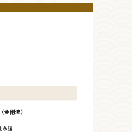
（金剛流）
剛永謹