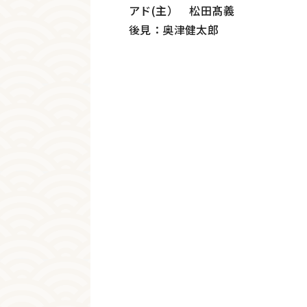
アド(主） 松田髙義
後見：奥津健太郎