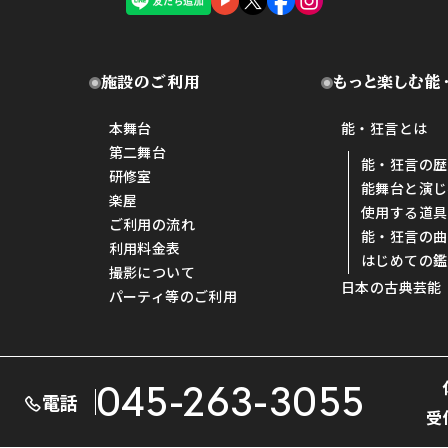
施設のご利用
もっと楽しむ能
本舞台
能・狂言とは
第二舞台
能・狂言の歴
研修室
能舞台と演じ
楽屋
使用する道具
ご利用の流れ
能・狂言の曲
利用料金表
はじめての鑑
撮影について
日本の古典芸能
パーティ等のご利用
045-263-3055
電話
受