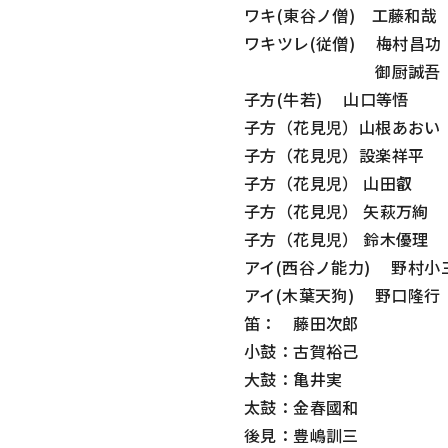
ワキ(東谷ノ僧) 工藤和哉
ワキツレ(従僧) 梅村昌功
御厨誠吾
子方(牛若) 山口等悟
子方（花見児）山根あおい
子方（花見児）設楽祥平
子方（花見児） 山田叡
子方（花見児） 矢萩万絢
子方（花見児） 鈴木優理
アイ(西谷ノ能力) 野村小
アイ(木葉天狗) 野口隆行
笛： 藤田次郎
小鼓：古賀裕己
大鼓：亀井実
太鼓：金春國和
後見：豊嶋訓三