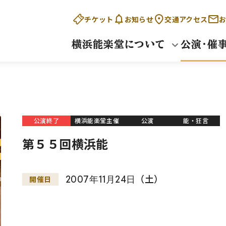
チケット
お知らせ
交通アクセス
お
横浜能楽堂について
公演・催
公演終了
横浜能楽堂主催
公演
能・狂言
第５５回横浜能
2007
年
11
月
24
日
（土）
開催日